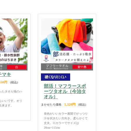
チマキ
550円
(税込)
部活！マフラースポ
ーツタオル（今治タ
ったタオル地のハ
オル）
もいいです。オリ
1,320円
まかせたろ価格
(税込)
出来ます。
発色がいいカラー展開でがっつり
汗を拭きたい方向き。柔らかくて
丈夫。11カラーでサイズは
20cm×115cm