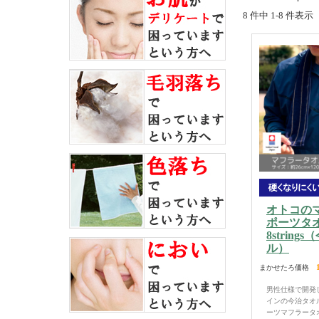
8 件中 1-8 件表
オトコの
ポーツタ
8string
ル）
まかせたろ価格
男性仕様で開発
インの今治タオ
ーツマフラータ