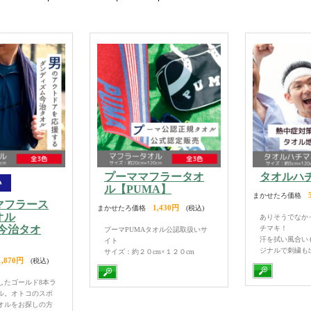
示
プーママフラータオ
タオルハ
ル【PUMA】
まかせたろ価格
マフラース
1,430円
まかせたろ価格
(税込)
オル
ありそうでなか
s（今治タオ
チマキ！
プーマPUMAタオル公認取扱いサ
汗を拭い風合い
イト
ジナルで刺繍も
サイズ：約２０cm×１２０cm
1,870円
(税込)
したゴールド8本ラ
ル。オトコのスポ
オルをお探しの方