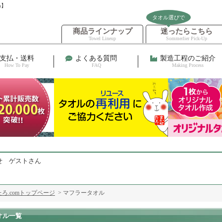
m】
タオル選びで
商品ラインナップ
迷ったらこちら
Towel Lineup
Sommerlier Pick-Up
支払・送料
よくある質問
製造工程のご紹介
How To Pay
FAQ
Making Process
せ ゲストさん
ろ.comトップページ
> マフラータオル
オル一覧