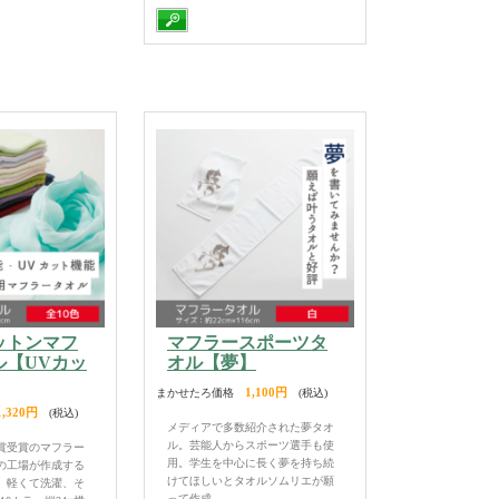
ットンマフ
マフラースポーツタ
ル【UVカッ
オル【夢】
1,100円
まかせたろ価格
(税込)
1,320円
(税込)
メディアで多数紹介された夢タオ
ル。芸能人からスポーツ選手も使
賞受賞のマフラー
用。学生を中心に長く夢を持ち続
の工場が作成する
けてほしいとタオルソムリエが願
。軽くて洗濯、そ
って作成。