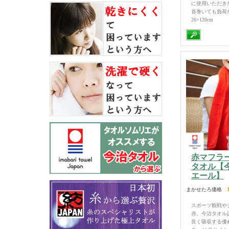
に使用いただき
首巻いても負荷
26×120cm
赤マフラ
タオル【
エール】
まかせたろ価格
スポーツ観戦や
赤。今治タオル
良く吸収する優れ