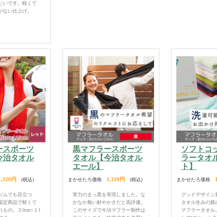
たいです。軽くて
がない仕上げ。
ースポーツ
黒マフラースポーツ
ソフトコ
今治タオル
タオル【今治タオル
ラータオ
エール】
ト】
1,320円
1,320円
(税込)
まかせたろ価格
(税込)
まかせたろ価格
ジムでも目立つ
実力のまっ黒を実現しました。な
グッドデザイン
認定商品で軽くて
かなか無い鮮やかさだと高評価。
タオル生みの親
もの。２0cm×１1
このサイズで今治マフラー制作は
マフラータオル