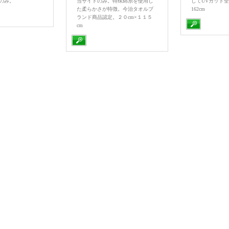
トのみ。
当サイトのみ。特殊綿糸を使用し
してUVカット全
た柔らかさが特徴。今治タオルブ
162cm
ランド商品認定。２０cm×１１５
cm
示