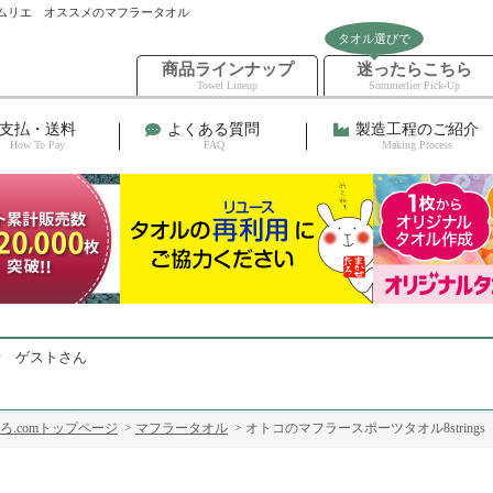
ルソムリエ オススメのマフラータオル
タオル選びで
商品ラインナップ
迷ったらこちら
Towel Lineup
Sommerlier Pick-Up
支払・送料
よくある質問
製造工程のご紹介
How To Pay
FAQ
Making Process
せ ゲストさん
ろ.comトップページ
>
マフラータオル
> オトコのマフラースポーツタオル8string