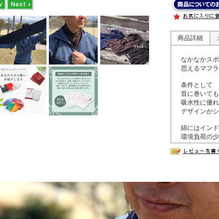
商品詳細
なかなかスポ
思えるマフラ
条件として
首に巻いて
吸水性に優れ
デザインがシ
綿にはインド
環境負荷の少
き出し、肌に
是非長く愛用
■認定番号：第2
■今治タオル
●刺繍加工も
専用ページは