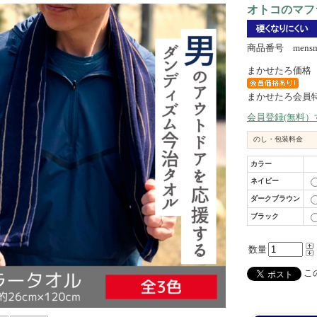
オトコのマフラ
商品番号 mensm
まかせたろ価格
まかせたろ会員
会員登録(無料
のし・包装料金
カラー
ネイビー
ダークブラウン
ブラック
数量
この