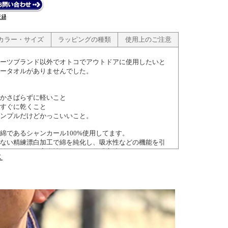
カラー・サイズ
ラッピングの種類
使用上のご注意
ーツブランド以外でオトコでアウトドアに使用したいと
ータオルがありませんでした。
もかさばらずに軽いこと
すぐに乾くこと
ンプルだけどかっこいいこと。
綿であるシャンカール100%使用してます。
ない精練漂白加工で綿を純化し、吸水性などの機能を引
触れるものの安全性を確保する作成方法です。
いただきたく思います。
013-296号
の特徴動画は
こちら
行います
こちら