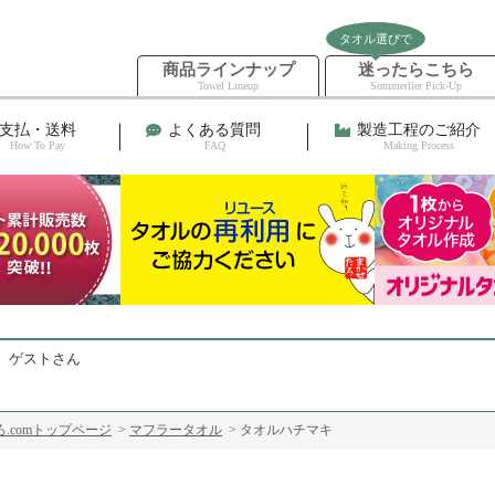
タオル選びで
商品ラインナップ
迷ったらこちら
Towel Lineup
Sommerlier Pick-Up
支払・送料
よくある質問
製造工程のご紹介
How To Pay
FAQ
Making Process
 ゲストさん
.comトップページ
>
マフラータオル
> タオルハチマキ