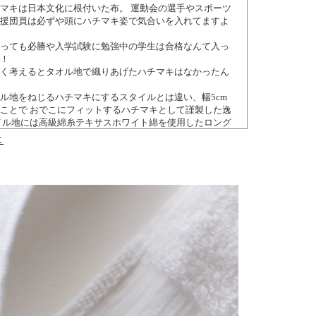
マキは日本文化に根付いた布。 運動会の選手やスポーツ
援団員は必ずや頭にハチマキ姿で気合いを入れてますよ
っても必勝や入学試験に勉強中の学生は合格なんて入っ
！
く考えるとタオル地で織りあげたハチマキはなかったん
ル地をねじるハチマキにするスタイルとは違い、幅5cm
ことで おでこにフィットするハチマキとして謹製した逸
イル地には高級綿糸テキサスホワイト綿を使用したロング
いで 汗を吸収し柔らかい肌触りが特徴です。
このハチマキがあれば滴る汗もおでこで完全吸収できた
てことに なるかもです！
行います
ジナル刺繍もお受けしてます（別途刺繍料金発生しま
こちら