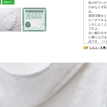
世の中でハチ
のみならず応
ね。
選挙活動をと
たハチマキも
しかしよくよ
ですよ。
太い幅のタオ
に織り上げる
品です。 パ
パイルの風合
あ、今までに
のに！っなん
●刺繍加工も
1枚からオリ
す）
専用ページは