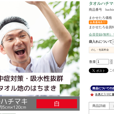
タオルハチマ
商品番号 hachim
まかせたろ価格
まかせたろ会員
会員登録(無料
袋入れについて
のし・包装料金
数量
この
商品詳細