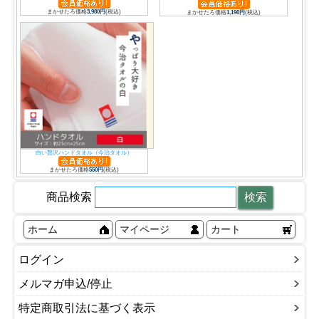
まかせたろ価格
3,980円
(税込)
まかせたろ価格
1,190円
(税込)
白い贅沢ハンドタオル（今治タオル）
まかせたろ価格
550円
(税込)
商品検索
ホーム
マイページ
カート
ログイン
メルマガ申込/停止
特定商取引法に基づく表示