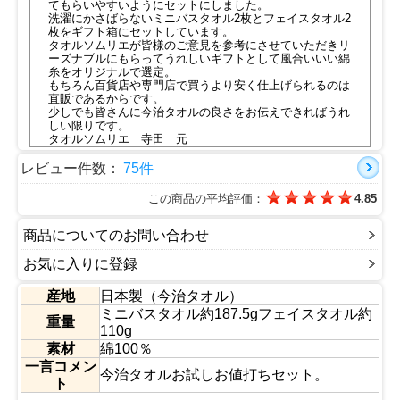
てもらいやすいようにセットにしました。
洗濯にかさばらないミニバスタオル2枚とフェイスタオル2
枚をギフト箱にセットしています。
タオルソムリエが皆様のご意見を参考にさせていただきリ
ーズナブルにもらってうれしいギフトとして風合いいい綿
糸をオリジナルで選定。
もちろん百貨店や専門店で買うより安く仕上げられるのは
直販であるからです。
少しでも皆さんに今治タオルの良さをお伝えできればうれ
しい限りです。
タオルソムリエ 寺田 元
レビュー件数：
75件
この商品の平均評価：
4.85
商品についてのお問い合わせ
お気に入りに登録
産地
日本製（今治タオル）
ミニバスタオル約187.5gフェイスタオル約
重量
110g
素材
綿100％
一言コメン
今治タオルお試しお値打ちセット。
ト