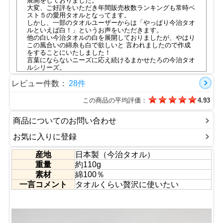
展開をしておりました。
大変、ご好評をいただき年間販売枚数ランキングも常時ベ
スト５の愛用タオルとなってます。
しかし、一部のタオルユーザーからは「やっぱり今治タオ
ルといえば白！」というお声をいただきます。
他の白い今治タオルの白を展開しておりましたが、やはり
この風合いの綿糸も白で欲しいと 言われましたので作成
をすることにいたしました！
言葉にならないニーズに応え続けるまかせたろの今治タオ
ルシリーズ。
今治認定タオルには５秒ルールがあり、吸収性が高い商品
にしか認定されません。
レビュー件数：
28件
あ。これ使ってよかったな・・・。 そう思ってもらえる
タオルであればうれしいです。
この商品の平均評価：
4.93
■認定番号：第2019-1382号
■今治タオルの特徴動画は
こちら
●刺繍加工も行います
商品についてのお問い合わせ
専用ページは
こちら
お気に入りに登録
産地
日本製（今治タオル）
重量
約110g
素材
綿100％
一言コメント
タオルくらい贅沢に使いたい