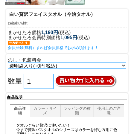
白い贅沢フェイスタオル（今治タオル）
zeitakuwhft
まかせたろ価格
1,190円
(税込)
まかせたろ会員特別価格
1,095円
(税込)
会員登録(無料）すれば会員価格でお求め頂けます！
のし・包装料金
数量
商品説明
商品詳
カラー・サイ
ラッピングの種
使用上のご注
細
ズ
類
意
タオルぐらい贅沢に使いたい！
今まで贅沢バスタオルのシリーズはカラーを好む方用に色