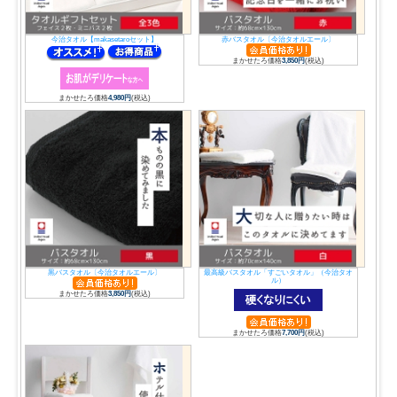
今治タオル【makasetaroセット】
赤バスタオル〔今治タオルエール〕
まかせたろ価格
3,850円
(税込)
まかせたろ価格
4,980円
(税込)
黒バスタオル〔今治タオルエール〕
最高級バスタオル「すごいタオル」（今治タオ
ル）
まかせたろ価格
3,850円
(税込)
まかせたろ価格
7,700円
(税込)