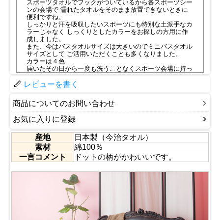
スポーツタオルでフックがついているから各スポーツシー
ンの会場で 濡れたタオルをそのまま放置できないときに
便利ですね。
しっかりと汗を吸収したいスポーツにも特別な土派手なカ
ラーじゃなく しっくりとしたカラーをお探しの方用に作
成しました。
また、今はバスタオルサイズは大きいのでミニバスタオル
サイズとして ご活用いただくことも多くなりました。
カラーは４色
届いたその日から一度も洗うことなくスポーツ会場に持っ
ていかれても しっかりと汗を吸収してくれますよ！
かわいいくてお洒落なドット柄を是非手にとってお確かめ
レビューを書く
ください。
●同じシリーズでバスタオル・バスマット・ラップドレ
商品についてのお問い合わせ
ス・ターバンも取り揃えています。
■認定番号：第2008-081号
お気に入りに登録
産地
日本製（今治タオル）
素材
綿100％
一言コメント
ドットの柄がかわいいです。