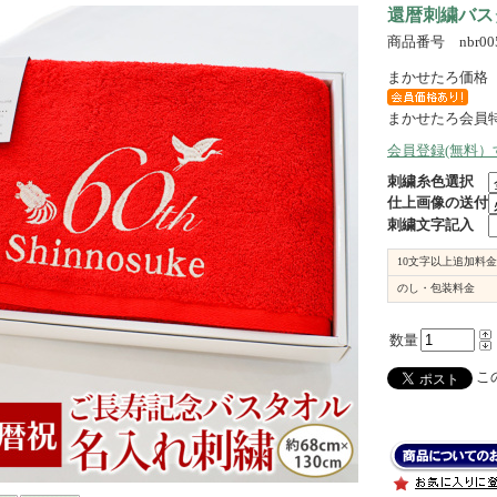
還暦刺繍バス
商品番号 nbr005
まかせたろ価格
まかせたろ会員
会員登録(無料
刺繍糸色選択
仕上画像の送付
刺繍文字記入
10文字以上追加料金
のし・包装料金
数量
この