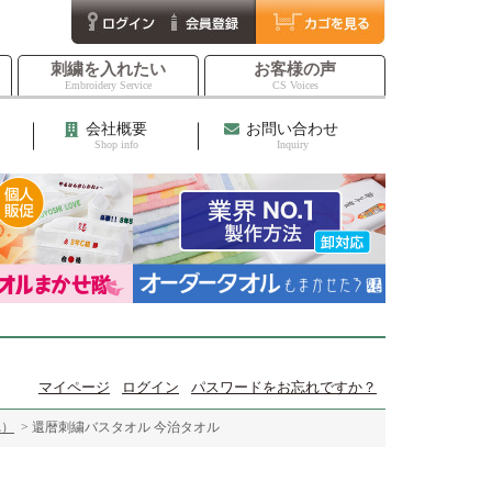
刺繍を入れたい
お客様の声
Embroidery Service
CS Voices
会社概要
お問い合わせ
Shop info
Inquiry
マイページ
ログイン
パスワードをお忘れですか？
れ）
> 還暦刺繍バスタオル 今治タオル