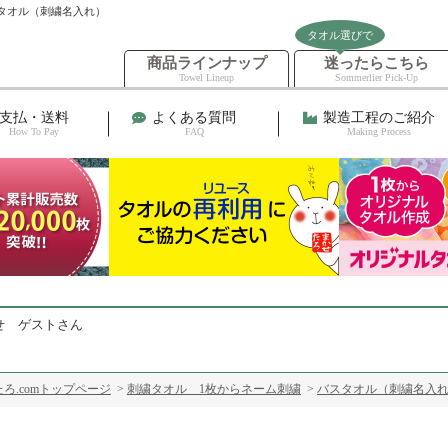
タオル（刺繍名入れ）
タオル選びで
商品ラインナップ
迷ったらこちら
Towel Lineup
Sommerlier Pick-Up
支払・送料
よくある質問
製造工程のご紹介
How To Pay
FAQ
Making Process
せ ゲストさん
ろ.comトップページ
>
刺繍タオル 1枚からネーム刺繍
>
バスタオル（刺繍名入