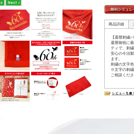
商品詳細
【還暦刺繍バ
還暦御祝に最
ティで、刺繍
安心の今治製
ます。
刺繍の文字色
※文字の刺繍
ご相談くださ