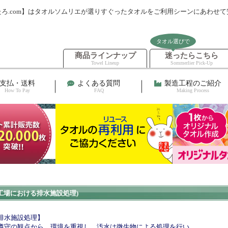
ろ.com】はタオルソムリエが選りすぐったタオルをご利用シーンにあわせ
タオル選びで
商品ラインナップ
迷ったらこちら
Towel Lineup
Sommerlier Pick-Up
支払・送料
よくある質問
製造工程のご紹介
How To Pay
FAQ
Making Process
工場における排水施設処理)
排水施設処理】
遵守の観点から、環境を重視し、汚水は微生物による処理を行い、