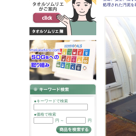
処理された汚泥を
●キーワードで検索
●価格で検索
円 ～
円