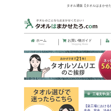
タオル通販【タオルはまかせた
ホーム
お買い物ガイド
Home
Shopping Home
工場見学(染
【染工場における
生命、安全、法令