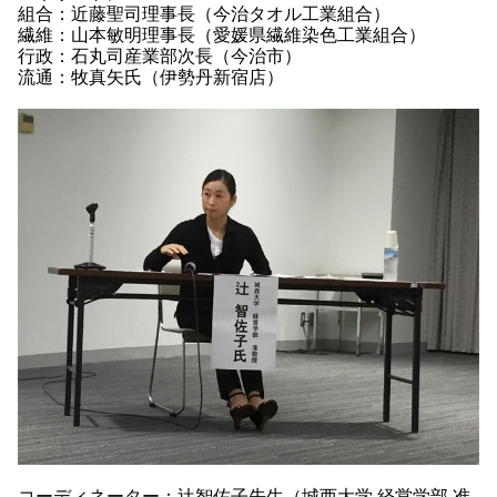
組合：近藤聖司理事長（今治タオル工業組合）
繊維：山本敏明理事長（愛媛県繊維染色工業組合）
行政：石丸司産業部次長（今治市）
流通：牧真矢氏（伊勢丹新宿店）
コーディネーター：辻智佐子先生（城西大学 経営学部 准