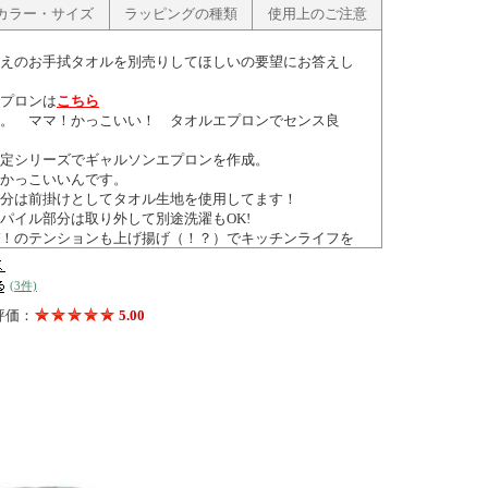
カラー・サイズ
ラッピングの種類
使用上のご注意
えのお手拭タオルを別売りしてほしいの要望にお答えし
プロンは
こちら
。 ママ！かっこいい！ タオルエプロンでセンス良
定シリーズでギャルソンエプロンを作成。
かっこいいんです。
分は前掛けとしてタオル生地を使用してます！
パイル部分は取り外して別途洗濯もOK!
！のテンションも上げ揚げ（！？）でキッチンライフを
いです。
いニーズに応え続けるまかせたろの今治タオルシリー
(3件)
評価：
5.00
ルには５秒ルールがあり、吸収性が高い商品にしか認定
てよかったな・・・。 そう思ってもらえるタオルであ
です。
011-432号
の特徴動画は
こちら