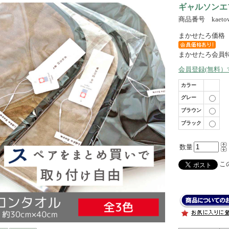
ギャルソンエ
商品番号 kaetow
まかせたろ価格
まかせたろ会員
会員登録(無料
カラー
グレー
ブラウン
ブラック
数量
この