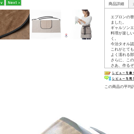
商品詳細
エプロンの替
ました。
ギャルソンエ
料理が楽しい
く。
今治タオル認
これがとても
よく濡れる部
さらに、この
さあ、作るぞ
楽しんでほし
言葉にならな
ズ。
この商品の平均
今治認定タオ
されません。
あ。これ使っ
ればうれしい
■認定番号：第2
■今治タオル