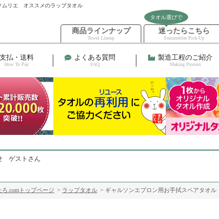
ソムリエ オススメのラップタオル
タオル選びで
商品ラインナップ
迷ったらこちら
Towel Lineup
Sommerlier Pick-Up
支払・送料
よくある質問
製造工程のご紹介
How To Pay
FAQ
Making Process
せ ゲストさん
ろ.comトップページ
>
ラップタオル
> ギャルソンエプロン用お手拭スペアタオル