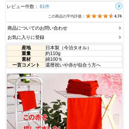
もちろん贈り物包装もさせていただきますね。
同じシリーズで黒のタオルと２カラーで展開しておりま
レビュー件数：
61件
す。
届いたその手でまず、感触の違いが分かっていただけると
この商品の平均評価：
4.74
思います
●ハンドタオル・バスタオル・スポーツタオル・マフラー
タオルサイズも取り揃えています。
商品についてのお問い合わせ
■認定番号：第2019-1382号
お気に入りに登録
産地
日本製（今治タオル）
重量
約110g
素材
綿100％
一言コメント
還暦祝いや赤が似合う方へ