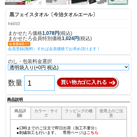
黒フェイスタオル〔今治タオルエール〕
fnb010
まかせたろ価格
1,078円
(税込)
まかせたろ会員特別価格
1,024円
(税込)
会員登録(無料）すれば会員価格でお求め頂けます！
のし・包装料金選択
数量
商品説明
商品詳
カラー・サイ
ラッピングの種
使用上のご注
細
ズ
類
意
●13時までのご注文で即日出荷（加工不要分）
●刺繍加工も行います。 専用ページは
こちら