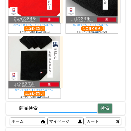
赤フェイスタオル〔今治タオルエール〕
黒バスタオル〔今治タオルエール〕
まかせたろ価格
1,150円
(税込)
まかせたろ価格
3,850円
(税込)
黒ハンドタオル【今治タオルエール】
まかせたろ価格
550円
(税込)
商品検索
ホーム
マイページ
カート