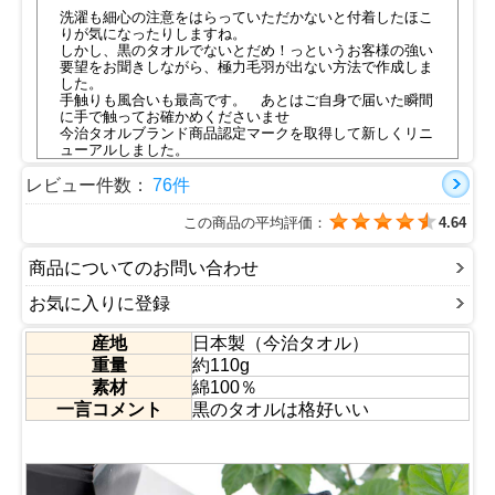
洗濯も細心の注意をはらっていただかないと付着したほこ
りが気になったりしますね。
しかし、黒のタオルでないとだめ！っというお客様の強い
要望をお聞きしながら、極力毛羽が出ない方法で作成しま
した。
手触りも風合いも最高です。 あとはご自身で届いた瞬間
に手で触ってお確かめくださいませ
今治タオルブランド商品認定マークを取得して新しくリニ
ューアルしました。
同じシリーズで赤のタオルとで展開しております。 決し
て一緒に買っても一緒に洗濯してはだめですよ（笑）
レビュー件数：
76件
届いたその手でまず、感触の違いが分かっていただけると
思います
この商品の平均評価：
4.64
●ハンドタオル・バスタオル・スポーツタオル・マフラー
タオルサイズも取り揃えています。
■認定番号：第2019-1382号
商品についてのお問い合わせ
■今治タオルの特徴動画は
こちら
お気に入りに登録
産地
日本製（今治タオル）
重量
約110g
素材
綿100％
一言コメント
黒のタオルは格好いい