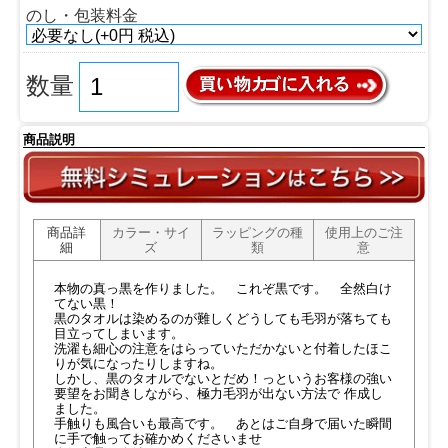
のし・包装料金
数量
商品説明
商品詳
カラー・サイ
ラッピングの種
使用上のご注
細
ズ
類
意
本物の真っ黒を作りました。 これぞ黒です。 全然白け
てない黒！
黒のタオルは染めるのが難しくどうしても毛羽が落ちても
目立ってしまいます。
洗濯も細心の注意をはらっていただかないと付着したほこ
りが気になったりしますね。
しかし、黒のタオルでないとだめ！っというお客様の強い
要望をお聞きしながら、極力毛羽が出ない方法で 作成し
ました。
手触りも風合いも最高です。 あとはご自身で届いた瞬間
に手で触ってお確かめくださいませ