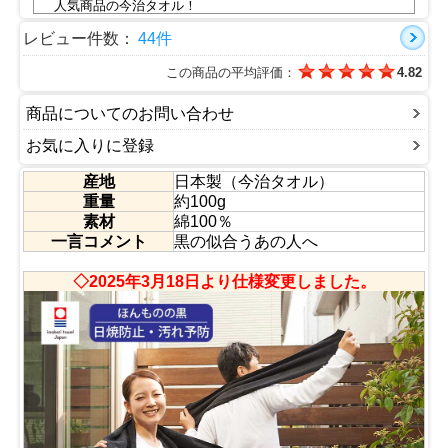
人気商品の今治タオル！
安心の今治タオルブランド商品認定ネーム検査済。
●ハンドタオルとフェイスタオルとバスタオルサイズも取
レビュー件数：
44件
り揃えています。
■認定番号：第2011-425号
この商品の平均評価：
4.82
商品についてのお問い合わせ
お気に入りに登録
産地
日本製（今治タオル）
重量
約100g
素材
綿100％
一言コメント
黒の似合うあの人へ
◇2025年3月18日より仕様変更しました。