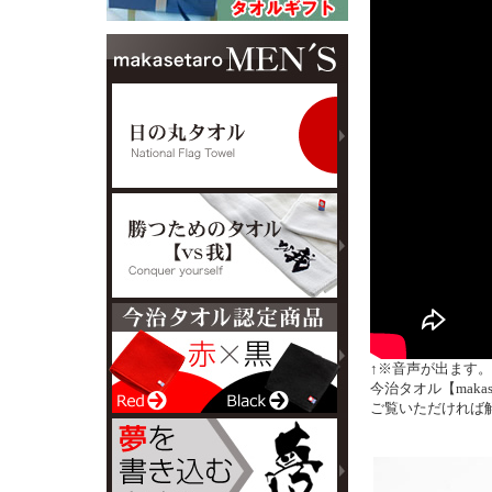
↑※音声が出ます
今治タオル【mak
ご覧いただければ解