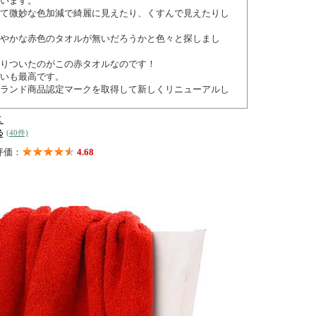
います。
て微妙な色加減で綺麗に見えたり、くすんで見えたりし
やかな赤色のタオルが無いだろうかと色々と探しまし
りついたのがこの赤タオルなのです！
いも最高です。
ランド商品認定マークを取得して新しくリニューアルし
論のとこながら、よく還暦の御祝いにご利用いただける
大好評をいただいております！ もちろん贈り物包装もさ
(40件)
ますね。
評価：
4.68
で黒のタオルと２カラーで展開しております。
でまず、感触の違いが分かっていただけると思います
ル・フェイスタオル・スポーツタオル・マフラータオル
揃えています。
019-1382号
の特徴動画は
こちら
行います
こちら