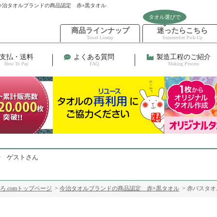
今治タオルブランドの商品認定 赤×黒タオル
タオル選びで
商品ラインナップ
迷ったらこちら
Towel Lineup
Sommerlier Pick-Up
支払・送料
よくある質問
製造工程のご紹介
How To Pay
FAQ
Making Process
せ ゲストさん
ろ.comトップページ
>
今治タオルブランドの商品認定 赤×黒タオル
> 赤バスタ