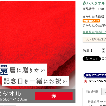
赤バスタオル
商品番号 nbr00
まかせたろ価格
まかせたろ会員
会員登録(無料
のし・包装料金選択
数量
この
商品詳細
野球選手やア