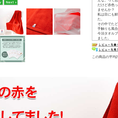
えな。って思
だけど赤色っ
ませんか？
私は目にも鮮
た。
その中でたど
手触りも風合
今治タオルブ
ました。
若い方には勿
方も多くて 
せていただき
この商品の平均
同じシリーズ
届いたその手
●ハンドタオ
サイズも取り
■認定番号：第2
■今治タオル
●刺繍加工も
専用ページは