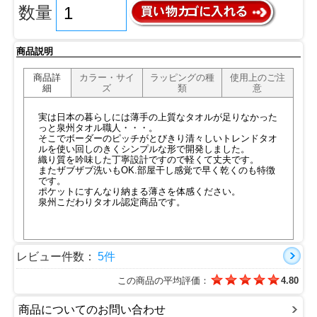
数量
商品説明
商品詳
カラー・サイ
ラッピングの種
使用上のご注
細
ズ
類
意
実は日本の暮らしには薄手の上質なタオルが足りなかった
っと泉州タオル職人・・・。
そこでボーダーのピッチがとびきり清々しいトレンドタオ
ルを使い回しのきくシンプルな形で開発しました。
織り質を吟味した丁寧設計ですので軽くて丈夫です。
またザブザブ洗いもOK.部屋干し感覚で早く乾くのも特徴
です。
ポケットにすんなり納まる薄さを体感ください。
泉州こだわりタオル認定商品です。
レビュー件数：
5件
この商品の平均評価：
4.80
商品についてのお問い合わせ