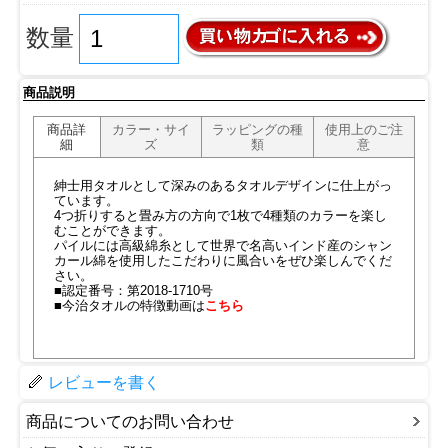
数量
商品説明
商品詳
カラー・サイ
ラッピングの種
使用上のご注
細
ズ
類
意
紳士用タオルとして深みのあるタオルデザインに仕上がっ
ています。
4つ折りすると畳み方の方向で1枚で4種類のカラーを楽し
むことができます。
パイルには高級綿糸として世界で名高いインド産のシャン
カール綿を使用したこだわりに風合いをぜひ楽しんでくだ
さい。
■認定番号：第2018-1710号
■今治タオルの特徴動画は
こちら
レビューを書く
商品についてのお問い合わせ