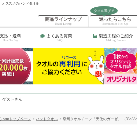
エ オススメのハンドタオル
タオル選びで
商品ラインナップ
迷ったらこちら
Towel Lineup
Sommerlier Pick-Up
支払・送料
よくある質問
製造工程のご紹介
How To Pay
FAQ
Making Process
 ゲストさん
.comトップページ
>
ハンドタオル
> 泉州タオルチーフ「天使のガーゼ」 （33×33