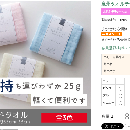
泉州タオルチー
商品番号 tenshi
まかせたろ価格
まかせたろ会員
会員登録(無料
のし・包装料金
帯の柄
帯の文字
カラー
ピンク
ブルー
イエロー
数量
この