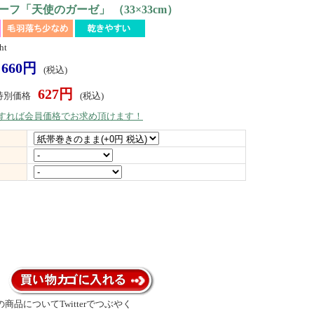
フ「天使のガーゼ」 （33×33cm）
ht
660円
(税込)
627円
特別価格
(税込)
）すれば会員価格でお求め頂けます！
商品についてTwitterでつぶやく