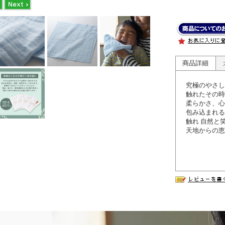
商品詳細
究極のやさし
触れたその時
柔らかさ、心
包み込まれる
触れ 自然と
天地からの恵