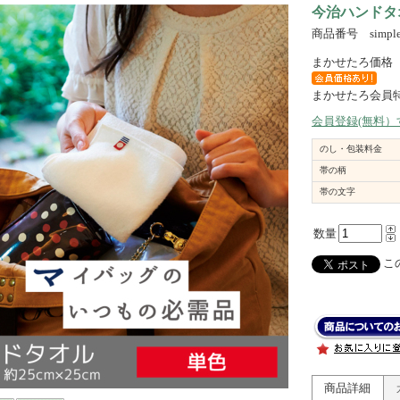
今治ハンドタ
商品番号 simplec
まかせたろ価格
まかせたろ会員
会員登録(無料
のし・包装料金
帯の柄
帯の文字
数量
この
商品詳細