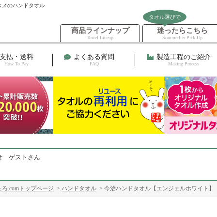
スメのハンドタオル
タオル選びで
商品ラインナップ
迷ったらこちら
Towel Lineup
Sommerlier Pick-Up
支払・送料
よくある質問
製造工程のご紹介
How To Pay
FAQ
Making Process
せ ゲストさん
ろ.comトップページ
>
ハンドタオル
> 今治ハンドタオル【エンジェルホワイト】