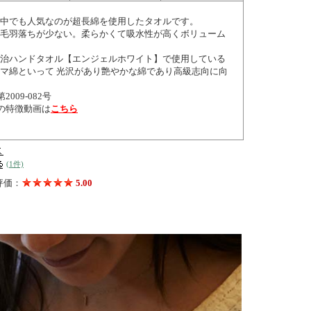
中でも人気なのが超長綿を使用したタオルです。
毛羽落ちが少ない。柔らかくて吸水性が高くボリューム
治ハンドタオル【エンジェルホワイト】で使用している
マ綿といって 光沢があり艶やかな綿であり高級志向に向
009-082号
の特徴動画は
こちら
(1件)
評価：
5.00