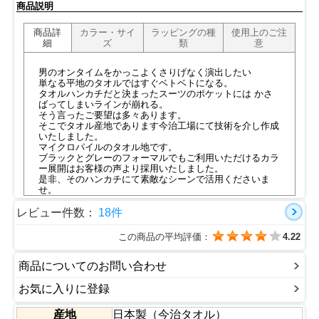
商品説明
商品詳
カラー・サイ
ラッピングの種
使用上のご注
細
ズ
類
意
男のオンタイムをかっこよくさりげなく演出したい
単なる平地のタオルではすぐベトベトになる。
タオルハンカチだと決まったスーツのポケットには かさ
ばってしまいラインが崩れる。
そう言ったご要望は多々あります。
そこでタオル産地であります今治工場にて技術を介し作成
いたしました。
マイクロパイルのタオル地です。
ブラックとグレーのフォーマルでもご利用いただけるカラ
ー展開はお客様の声より採用いたしました。
是非、そのハンカチにて素敵なシーンで活用くださいま
せ。
■認定番号：第2015-2090号
■今治タオルの特徴動画は
こちら
レビュー件数：
18件
この商品の平均評価：
4.22
商品についてのお問い合わせ
お気に入りに登録
産地
日本製（今治タオル）