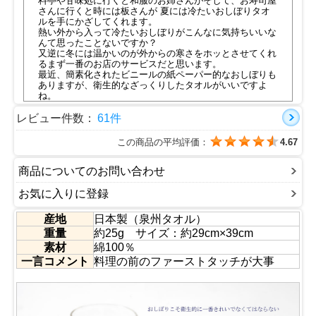
料亭や甘味処に行くと和服のお姉さんがそして、お寿司屋
さんに行くと時には板さんが 夏には冷たいおしぼりタオ
ルを手にかざしてくれます。
熱い外から入って冷たいおしぼりがこんなに気持ちいいな
んて思ったことないですか？
又逆に冬には温かいのが外からの寒さをホッとさせてくれ
るまず一番のお店のサービスだと思います。
最近、簡素化されたビニールの紙ペーパー的なおしぼりも
ありますが、衛生的なざっくりしたタオルがいいですよ
ね。
レストランやくるくるすし屋さんが大好きで行きますと子
供も大人も撮り放題で紙ペーパーを持って帰ったり使いす
レビュー件数：
61件
ぎたり・・・
セルフが悪いのではなくてお水とおしぼりによって初めて
この商品の平均評価：
4.67
のお客様との会話が始まりまることだってありますもん。
気持ちよく空間を利用して満足いただけるなら、このおし
ぼりでお助けいたしたく思います。
商品についてのお問い合わせ
レンタルが汚いとか言ってません。
一言、『当店はお客様をお迎えするにあたり衛生的なおし
お気に入りに登録
ぼりをお出しするサービスをしております。』
これだけで十分です。洗濯する手間と喜ばれるお客様。こ
産地
日本製（泉州タオル）
こが問題です。でもたくさんのお店で当店はお使いくださ
重量
約25g サイズ：約29cm×39cm
ってます。
是非、ご家庭でもお客様を迎える時やホームパーティーや
素材
綿100％
子供の家庭訪問時なんかにご利用ください。
一言コメント
料理の前のファーストタッチが大事