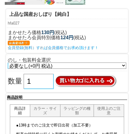
上品な国産おしぼり【純白】
hfa027
まかせたろ価格
130円
(税込)
まかせたろ会員特別価格
124円
(税込)
会員登録(無料）すれば会員価格でお求め頂けます！
のし・包装料金選択
数量
商品説明
商品詳
カラー・サイ
ラッピングの種
使用上のご注
細
ズ
類
意
●13時までのご注文で即日出荷（加工不要）