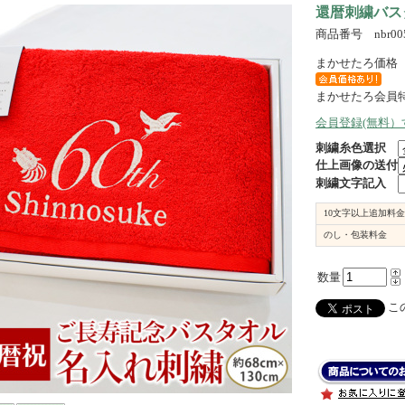
還暦刺繍バス
商品番号 nbr005
まかせたろ価格
まかせたろ会員
会員登録(無料
刺繍糸色選択
仕上画像の送付
刺繍文字記入
10文字以上追加料金
のし・包装料金
数量
この