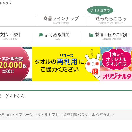
ルギフト
タオル選びで
商品ラインナップ
迷ったらこちら
Towel Lineup
Sommerlier Pick-Up
支払・送料
よくある質問
製造工程のご紹介
How To Pay
FAQ
Making Process
せ ゲストさん
ろ.comトップページ
>
タオルギフト
> 還暦刺繍バスタオル 今治タオル