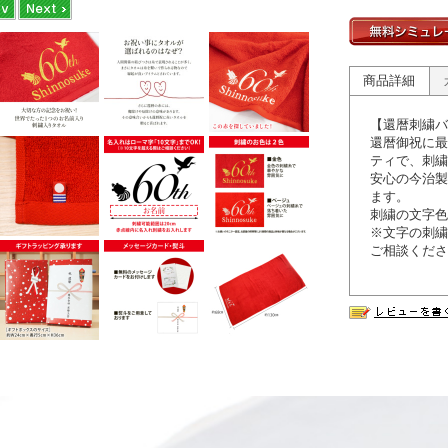
商品詳細
【還暦刺繍バ
還暦御祝に最
ティで、刺繍
安心の今治製
ます。
刺繍の文字色
※文字の刺繍
ご相談くださ