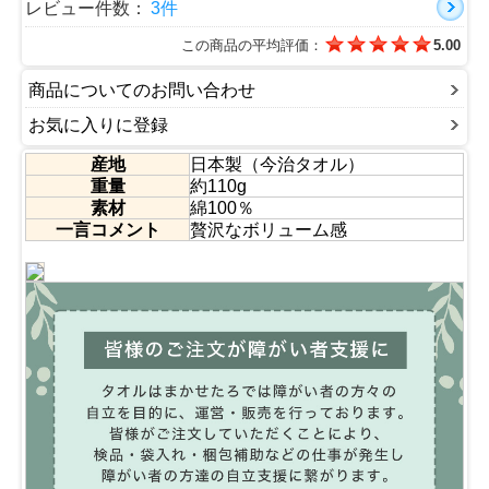
り、吸収性が高い商品にしか認定されません。
レビュー件数：
3件
あ。これ使ってよかったな・・・。 そう思ってもらえる
タオルであればうれしいです。
この商品の平均評価：
5.00
■認定番号：第2019-1382号
商品についてのお問い合わせ
お気に入りに登録
産地
日本製（今治タオル）
重量
約110g
素材
綿100％
一言コメント
贅沢なボリューム感