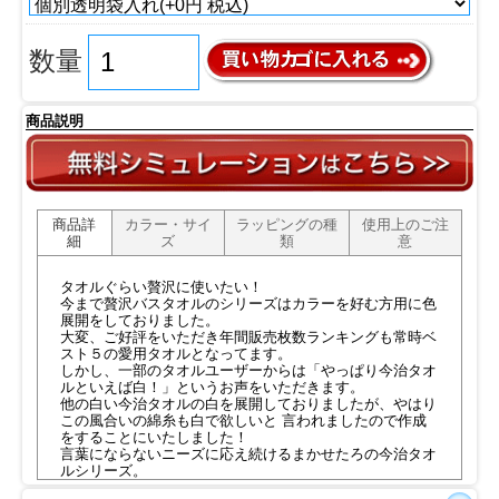
数量
商品説明
商品詳
カラー・サイ
ラッピングの種
使用上のご注
細
ズ
類
意
タオルぐらい贅沢に使いたい！
今まで贅沢バスタオルのシリーズはカラーを好む方用に色
展開をしておりました。
大変、ご好評をいただき年間販売枚数ランキングも常時ベ
スト５の愛用タオルとなってます。
しかし、一部のタオルユーザーからは「やっぱり今治タオ
ルといえば白！」というお声をいただきます。
他の白い今治タオルの白を展開しておりましたが、やはり
この風合いの綿糸も白で欲しいと 言われましたので作成
をすることにいたしました！
言葉にならないニーズに応え続けるまかせたろの今治タオ
ルシリーズ。
今治タオルブランド商品認定ネームには５秒ルールがあ