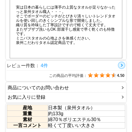
実は日本の暮らしには薄手の上質なタオルが足りなかった
っと泉州タオル職人・・・。
そこでボーダーのピッチがとびきり清々しいトレンドタオ
ルを使い回しのきくシンプルな形で開発しました。
織り質を吟味した丁寧設計ですので軽くて丈夫です。
またザブザブ洗いもOK.部屋干し感覚で早く乾くのも特徴
です。
ミニバスタオルの心地よさを体感ください。
泉州こだわりタオル認定商品です。
レビュー件数：
4件
この商品の平均評価：
4.50
商品についてのお問い合わせ
お気に入りに登録
産地
日本製（泉州タオル）
重量
約133g
素材
綿70％ポリエステル30％
一言コメント
軽くて丁度いい大きさ