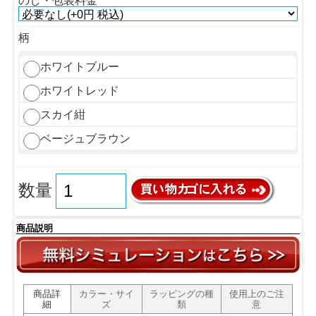
のし・包装料金
柄
ホワイトブルー
ホワイトレッド
スカイ紺
ベージュブラウン
数量
商品説明
商品詳
カラー・サイ
ラッピングの種
使用上のご注
細
ズ
類
意