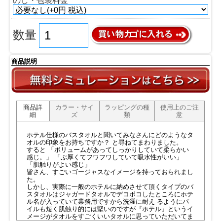
のし・包装料金
数量
商品説明
商品詳
カラー・サイ
ラッピングの種
使用上のご注
細
ズ
類
意
ホテル仕様のバスタオルと聞いてみなさんにどのようなタ
オルの印象をお持ちですか？ と尋ねてまわりました。
すると 「ボリュームがあってしっかりしていて柔らかい
感じ。」 「ぶ厚くてフワフワしていて吸水性がいい」
「肌触りがよい感じ」
皆さん、すごいゴージャスなイメージを持っておられまし
た。
しかし、実際に一般のホテルに納めさせて頂くタイプのバ
スタオルはジャガードタオルでデコボコしたところにホテ
ル名が入っていて業務用ですから洗濯に耐え るようにパ
イルも短く肌触り的には堅いのですが『ホテル』というイ
メージがタオルをすごくいいタオルに思っていただいてま