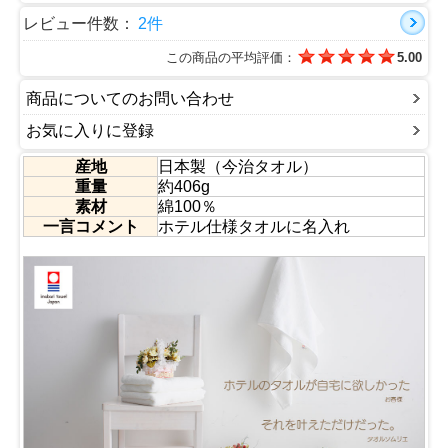
す。
業務用タオルですのでホテル にとっては最高のタオルな
レビュー件数：
2件
のですが、ご家庭でお求めになろうとしているホテル仕様
のバスタオルのイメージでは届いてガッカリされると思い
この商品の平均評価：
5.00
ます。
だったら、当サイトが上記のお声を反映した肌触りが良く
てフワフワしていて吸水力がよくて柔らかいボリュームの
商品についてのお問い合わせ
あるバスタオルを贅沢にも作成してしまいました。
上品なこのオリジナルバスタオルはお風呂上がりの皆様を
お気に入りに登録
きっと満足させることでしょう。 ホテル仕様のゴージャ
スな気分をご家庭で味わいたい皆様に喜んでいただきたく
産地
日本製（今治タオル）
思います。
重量
約406g
■認定番号：第2014-1283号
素材
綿100％
一言コメント
ホテル仕様タオルに名入れ