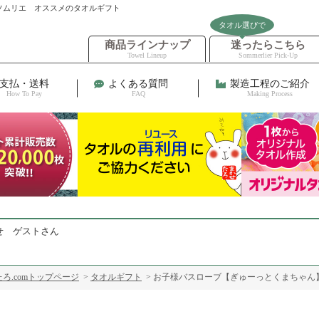
ソムリエ オススメのタオルギフト
タオル選びで
商品ラインナップ
迷ったらこちら
Towel Lineup
Sommerlier Pick-Up
支払・送料
よくある質問
製造工程のご紹介
How To Pay
FAQ
Making Process
せ ゲストさん
ろ.comトップページ
>
タオルギフト
> お子様バスローブ【ぎゅーっとくまちゃん