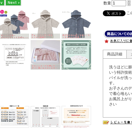
数量
この
商品詳細
洗うほどに膨
いう特許技術
パイルが洗っ
す。
お子さんのデ
で着心地もい
お風呂上がり
さい