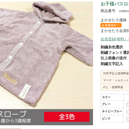
お子様バスロ
商品番号 embroi
まかせたろ価格
まかせたろ会員
会員登録(無料
刺繍糸色選択
刺繍フォント選
仕上画像の送付
刺繍文字記入
10文字以上追加料金
マーク・シルエット
のし・包装料金
カラー
グレー
ネイビーブルー
ピンク