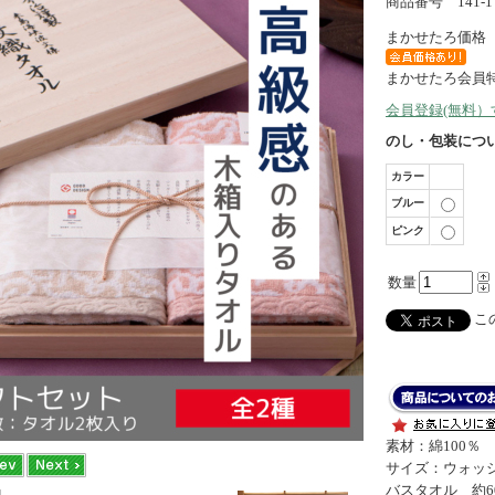
商品番号 141-1
まかせたろ価格
まかせたろ会員
会員登録(無料
のし・包装につ
カラー
ブルー
ピンク
数量
この
素材：綿100％
サイズ：ウォッシ
バスタオル 約60