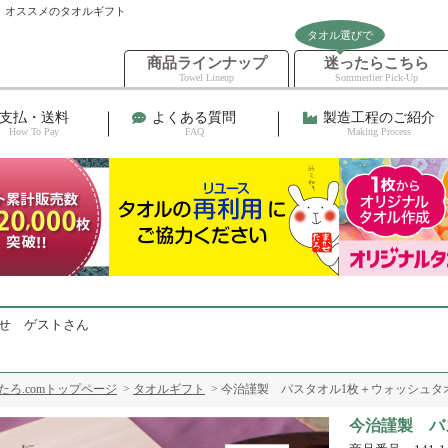
 オススメのタオルギフト
タオル選びで
商品ラインナップ
迷ったらこちら
Towel Lineup
Sommerlier Pick-Up
支払・送料
よくある質問
製造工程のご紹介
How To Pay
FAQ
Making Process
せ ゲストさん
ろ.comトップページ
>
タオルギフト
> 今治謹製 バスタオル1枚＋ウォッシュタ
今治謹製 バ