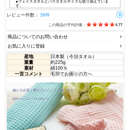
●フェイスタオルとバスタオルサイズも取り揃えていま
す。
■認定番号：第2010-182号
■今治タオルの特徴動画は
こちら
レビュー件数：
39件
●刺繍加工も行います
専用ページは
こちら
この商品の平均評価：
4.77
商品についてのお問い合わせ
お気に入りに登録
産地
日本製（今治タオル）
重量
約225g
素材
綿100％
一言コメント
毛羽でお困りの方へ