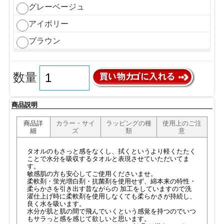
グレーベージュ
アイボリー
ブラウン
数量
商品説明
商品詳
カラー・サイ
ラッピングの種
使用上のご注
細
ズ
類
意
タオルのもさっと感をなくし、拭くというより軽くたたく
ことで水分を吸収するタオルと表現させていただいてま
す。
敏感肌の方も安心してご使用くださいませ。
柔軟剤・蛍光増白剤・抗菌剤を使用せず、綿本来の特性・
柔らかさを引き出す昔ながらの 加工をしていますので洗
濯仕上げ時に柔軟剤を使用しなくても柔らかさが持続し、
良く水を吸います。
水分が肌と肌の間で飛んでいくという感覚を持つのでいつ
もサラっと感を感じて欲しいと思います。