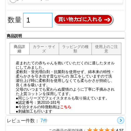
数量
商品説明
商品詳
カラー・サイ
ラッピングの種
使用上のご注
細
ズ
類
意
産まれたての赤ちゃんを抱いていただくのに適したタオル
にしてみました。
柔軟剤・蛍光増白剤・抗菌剤を使用せず、綿本来の特性・
柔らかさを引き出す昔ながらの 加工をしていますので洗
濯仕上げ時に柔軟剤を使用しなくても柔らかさが持続し、
良く水を吸います。
父母のいつまでも変わらぬ愛情のように丁寧に手摘みされ
た上質コットンを採用してます。
●同じシリーズでフェイスタオルも取り揃えています。
■認定番号：第2010-181号
■今治タオルの特徴動画は
こちら
●刺繍加工も行います
専用ページは
こちら
レビュー件数：
7件
この商品の平均評価：
4.57