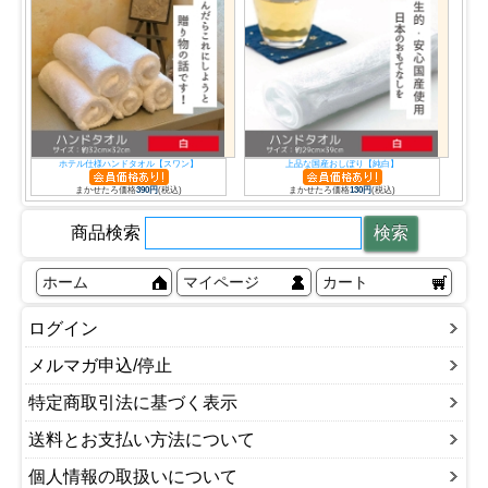
ホテル仕様ハンドタオル【スワン】
上品な国産おしぼり【純白】
まかせたろ価格
390円
(税込)
まかせたろ価格
130円
(税込)
商品検索
ホーム
マイページ
カート
ログイン
メルマガ申込/停止
特定商取引法に基づく表示
送料とお支払い方法について
個人情報の取扱いについて