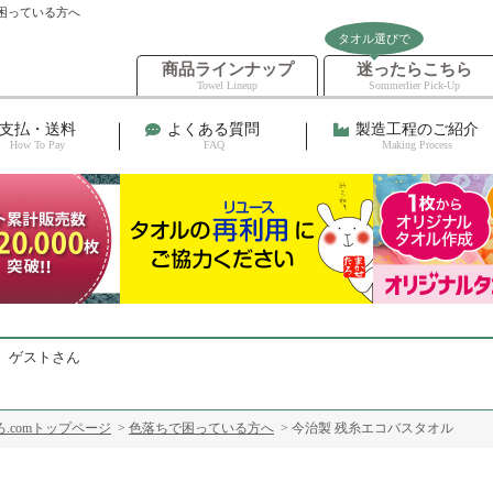
困っている方へ
タオル選びで
商品ラインナップ
迷ったらこちら
Towel Lineup
Sommerlier Pick-Up
支払・送料
よくある質問
製造工程のご紹介
How To Pay
FAQ
Making Process
 ゲストさん
.comトップページ
>
色落ちで困っている方へ
> 今治製 残糸エコバスタオル