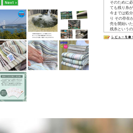
そのために必
ても残り糸が
今までは処分
り その存在
売を開始いた
残糸というの
う取り組みで
時には高級ブ
ので 様々な
タオルによっ
て 唯一無二
い』を 楽し
タオル