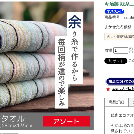
今治製 残糸
商品番号 zanshi
まかせたろ価格
のし・包装料金選択
数量
この
商品詳細
残糸エコタオ
今治工場のタ
織されていま