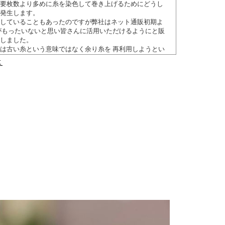
要枚数より多めに糸を染色して巻き上げるためにどうし
発生します。
していることもあったのですが弊社はネット通販初期よ
がもったいないと思い皆さんに活用いただけるようにと販
しました。
は古い糸という意味ではなく余り糸を 再利用しようとい
スタートした企画です。
ランドに使用した糸も一緒に巻き上げて製織しています
風合いもお楽しみいただけます。
てストライプ模様が違っているので製織した時期によっ
のタオルに仕上がりますので『オリジナルタオルの出会
んでいただきたく思います。
ソムリエ