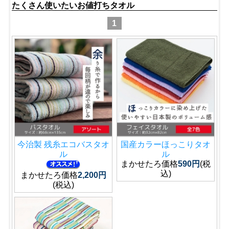
たくさん使いたいお値打ちタオル
1
今治製 残糸エコバスタオ
国産カラーほっこりタオ
ル
ル
まかせたろ価格
590円
(税
込)
まかせたろ価格
2,200円
(税込)