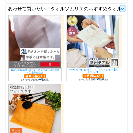
あわせて買いたい！タオルソムリエのおすすめタオル
240匁(約75g/1枚)白ソフトフェイスタオル【泉
160匁(約50g/1枚)白フェイスタオル【温泉タオ
州仕上げ】
ル】泉州仕上げ
まかせたろ価格
290円
(税込)
まかせたろ価格
190円
(税込)