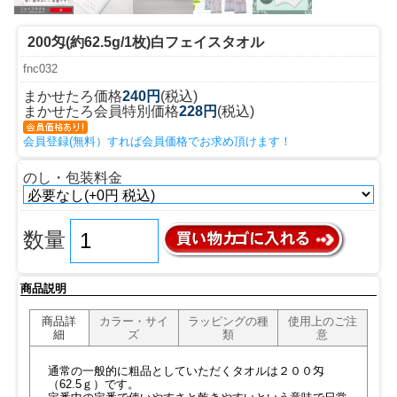
200匁(約62.5g/1枚)白フェイスタオル
fnc032
まかせたろ価格
240円
(税込)
まかせたろ会員特別価格
228円
(税込)
会員登録(無料）すれば会員価格でお求め頂けます！
のし・包装料金
数量
商品説明
商品詳
カラー・サイ
ラッピングの種
使用上のご注
細
ズ
類
意
通常の一般的に粗品としていただくタオルは２００匁
（62.5ｇ）です。