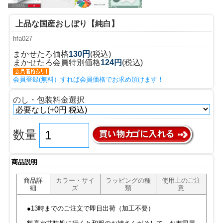
上品な国産おしぼり【純白】
hfa027
まかせたろ価格
130円
(税込)
まかせたろ会員特別価格
124円
(税込)
会員登録(無料）すれば会員価格でお求め頂けます！
のし・包装料金選択
数量
商品説明
商品詳
カラー・サイ
ラッピングの種
使用上のご注
細
ズ
類
意
●13時までのご注文で即日出荷（加工不要）