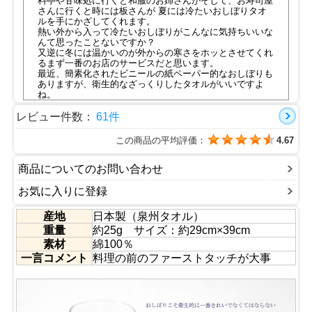
料亭や甘味処に行くと和服のお姉さんがそして、お寿司屋
さんに行くと時には板さんが 夏には冷たいおしぼりタオ
ルを手にかざしてくれます。
熱い外から入って冷たいおしぼりがこんなに気持ちいいな
んて思ったことないですか？
又逆に冬には温かいのが外からの寒さをホッとさせてくれ
るまず一番のお店のサービスだと思います。
最近、簡素化されたビニールの紙ペーパー的なおしぼりも
ありますが、衛生的なざっくりしたタオルがいいですよ
ね。
レストランやくるくるすし屋さんが大好きで行きますと子
供も大人も撮り放題で紙ペーパーを持って帰ったり使いす
レビュー件数：
61件
ぎたり・・・
セルフが悪いのではなくてお水とおしぼりによって初めて
この商品の平均評価：
4.67
のお客様との会話が始まりまることだってありますもん。
気持ちよく空間を利用して満足いただけるなら、このおし
ぼりでお助けいたしたく思います。
商品についてのお問い合わせ
レンタルが汚いとか言ってません。
一言、『当店はお客様をお迎えするにあたり衛生的なおし
お気に入りに登録
ぼりをお出しするサービスをしております。』
これだけで十分です。洗濯する手間と喜ばれるお客様。こ
産地
日本製（泉州タオル）
こが問題です。でもたくさんのお店で当店はお使いくださ
重量
約25g サイズ：約29cm×39cm
ってます。
是非、ご家庭でもお客様を迎える時やホームパーティーや
素材
綿100％
子供の家庭訪問時なんかにご利用ください。
一言コメント
料理の前のファーストタッチが大事