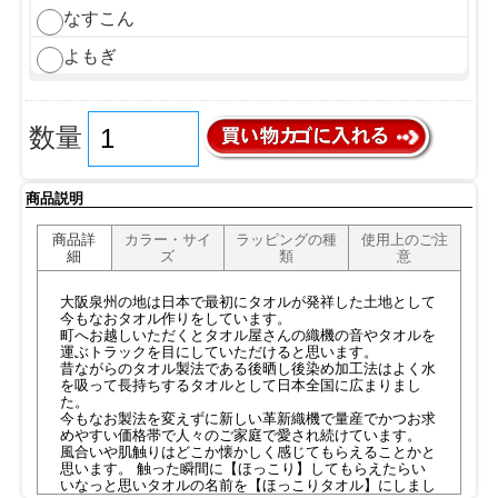
なすこん
よもぎ
数量
商品説明
商品詳
カラー・サイ
ラッピングの種
使用上のご注
細
ズ
類
意
大阪泉州の地は日本で最初にタオルが発祥した土地として
今もなおタオル作りをしています。
町へお越しいただくとタオル屋さんの織機の音やタオルを
運ぶトラックを目にしていただけると思います。
昔ながらのタオル製法である後晒し後染め加工法はよく水
を吸って長持ちするタオルとして日本全国に広まりまし
た。
今もなお製法を変えずに新しい革新織機で量産でかつお求
めやすい価格帯で人々のご家庭で愛され続けています。
風合いや肌触りはどこか懐かしく感じてもらえることかと
思います。 触った瞬間に【ほっこり】してもらえたらい
いなっと思いタオルの名前を【ほっこりタオル】にしまし