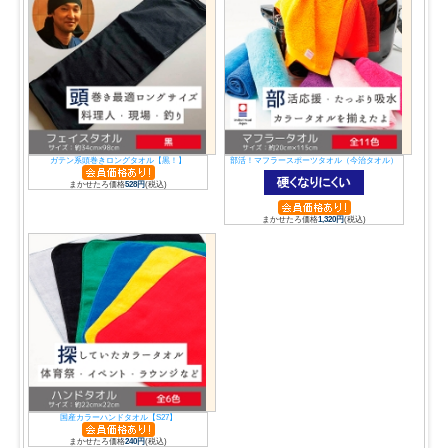
ガテン系頭巻きロングタオル【黒！】
部活！マフラースポーツタオル（今治タオル）
まかせたろ価格
528円
(税込)
まかせたろ価格
1,320円
(税込)
国産カラーハンドタオル【S27】
まかせたろ価格
240円
(税込)