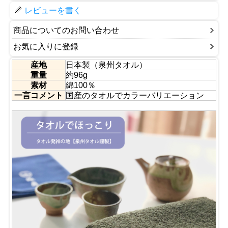
た。（笑）
「カラーは日本の伝統色を和を大切にして染め上げていま
レビューを書く
す。」
●刺繍加工も行います
商品についてのお問い合わせ
専用ページは
こちら
お気に入りに登録
産地
日本製（泉州タオル）
重量
約96g
素材
綿100％
一言コメント
国産のタオルでカラーバリエーション