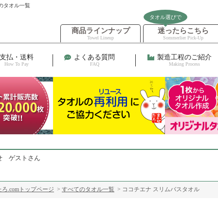
のタオル一覧
タオル選びで
商品ラインナップ
迷ったらこちら
Towel Lineup
Sommerlier Pick-Up
支払・送料
よくある質問
製造工程のご紹介
How To Pay
FAQ
Making Process
せ ゲストさん
ろ.comトップページ
>
すべてのタオル一覧
> ココチエナ スリムバスタオル