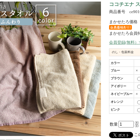
ココチエナ 
商品番号 ce901
まかせたろ価格
まかせたろ会員
会員登録(無料
のし・包装料金
カラー
×
ブルー
ブラウン
アイボリー
×
ネイビーブルー
オレンジ
ピンク
数量
この