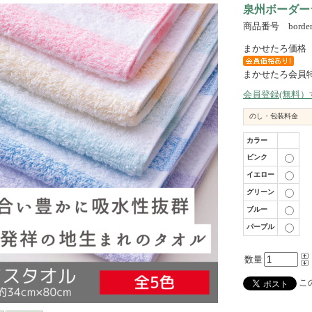
泉州ボーダー
商品番号 borderl
まかせたろ価格
まかせたろ会員
会員登録(無料
のし・包装料金
カラー
ピンク
イエロー
グリーン
ブルー
パープル
数量
この