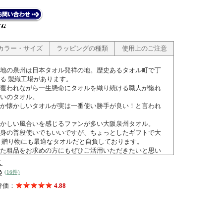
カラー・サイズ
ラッピングの種類
使用上のご注意
地の泉州は日本タオル発祥の地。歴史あるタオル町で丁
る 製織工場があります。
覆われながら一生懸命にタオルを織り続ける職人が惚れ
いのタオル。
か懐かしいタオルが実は一番使い勝手が良い！と言われ
かしい風合いを感じるファンが多い大阪泉州タオル。
身の普段使いでもいいですが、ちょっとしたギフトで大
 贈り物にも最適なタオルだと自負しております。
た粗品をお求めの方にもぜひご活用いただきたいと思い
(16件)
評価：
4.88