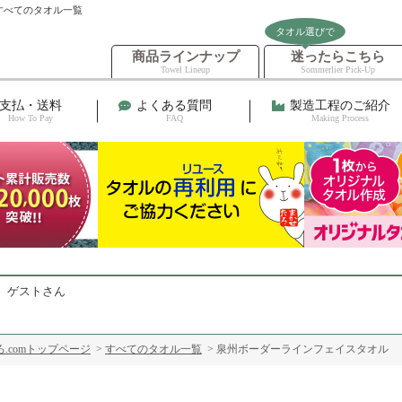
すべてのタオル一覧
タオル選びで
商品ラインナップ
迷ったらこちら
Towel Lineup
Sommerlier Pick-Up
支払・送料
よくある質問
製造工程のご紹介
How To Pay
FAQ
Making Process
 ゲストさん
.comトップページ
>
すべてのタオル一覧
> 泉州ボーダーラインフェイスタオル