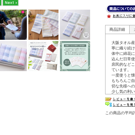
商品詳細
大阪タオル産
寧に織り続け
体中に綿花に
込んだ日常使
庶民的などこ
ています。
一度使うと懐
もちろんご自
切な先様への
少し気の利い
ます。
この商品の平均