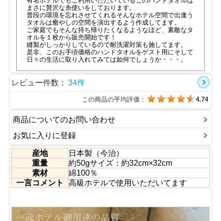
有名ホテルでもご利用いただいているこのハンドタオルは
まさに贅沢な糸使いをしております。
普段の環境を忘れさせてくれるそんなホテル空間で出逢う
タオルは癒やしの空間を演出するよう作成してます。
ご家庭でもそんな持ち帰りたくなるようなほど、素敵なタ
オルを１枚から販売開始です！
縫製がしっかりしているので耐洗濯対策も施してます。
是非、このお手頃価格のハンドタオルをゲスト用にそして
日々の生活に取り入れてみては如何でしょうか・・・。
レビュー件数：
34件
この商品の平均評価：
4.74
商品についてのお問い合わせ
お気に入りに登録
産地
日本製（今治）
重量
約50gサイズ：約32cm×32cm
素材
綿100％
一言コメント
高級ホテルで使用いただいてます