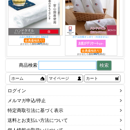
上品な国産おしぼり【純白】
ホテル仕様オシボリ（今治タオル）
まかせたろ価格
130円
(税込)
まかせたろ価格
385円
(税込)
商品検索
ホーム
マイページ
カート
ログイン
メルマガ申込/停止
特定商取引法に基づく表示
送料とお支払い方法について