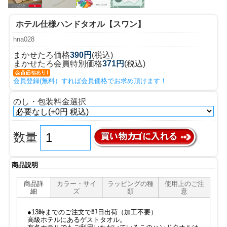
ホテル仕様ハンドタオル【スワン】
hna028
まかせたろ価格
390円
(税込)
まかせたろ会員特別価格
371円
(税込)
会員登録(無料）すれば会員価格でお求め頂けます！
のし・包装料金選択
数量
商品説明
商品詳
カラー・サイ
ラッピングの種
使用上のご注
細
ズ
類
意
●13時までのご注文で即日出荷（加工不要）
高級ホテルにあるゲストタオル。