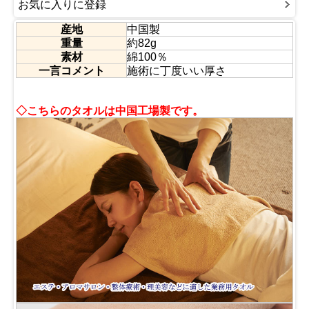
お気に入りに登録
産地
中国製
重量
約82g
素材
綿100％
一言コメント
施術に丁度いい厚さ
◇こちらのタオルは中国工場製です。