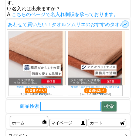
す。
Q.名入れは出来ますか？
A.
こちらのページで名入れ刺繍を承っております。
あわせて買いたい！タオルソムリエのおすすめタオル
整体用・エステサロン用バスタオル
整体用・エステサロン用ジャンボバスタオル
まかせたろ価格
1,490円
(税込)
まかせたろ価格
2,790円
(税込)
商品検索
ホーム
マイページ
カート
ログイン