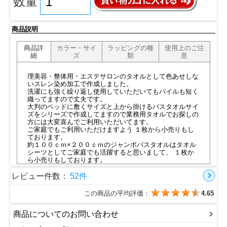
数量
商品説明
商品詳
カラー・サイ
ラッピングの種
使用上のご注
細
ズ
類
意
理美容・整体用・エステサロンのタオルとして色あせしな
いスレン染め加工で作成しました。
洗濯にも強く繰り返し使用していただいてもパイルも短く
織ってますので丈夫です。
大判のベッドに敷くサイズと上から掛けるバスタオルサイ
ズをシリーズで作成してますので業務用タオルでお探しの
方には大変喜んでご利用いただいてます。
ご家庭でもご利用いただけますよう １枚から小売りもし
ております。
約１００ｃｍ×２００ｃｍのジャンボバスタオルはタオル
シーツとしてご家庭でも活躍すると思いまして、 １枚か
ら小売りもしております。
●バスタオルとジャンボバスタオルも取り揃えています。
●刺繍加工も行います
レビュー件数：
52件
専用ページは
こちら
この商品の平均評価：
4.65
商品についてのお問い合わせ