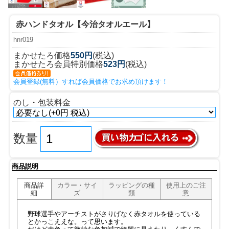
赤ハンドタオル【今治タオルエール】
hnr019
まかせたろ価格
550円
(税込)
まかせたろ会員特別価格
523円
(税込)
会員登録(無料）すれば会員価格でお求め頂けます！
のし・包装料金
数量
商品説明
商品詳
カラー・サイ
ラッピングの種
使用上のご注
細
ズ
類
意
野球選手やアーチストがさりげなく赤タオルを使っている
とかっこええな。って思います。