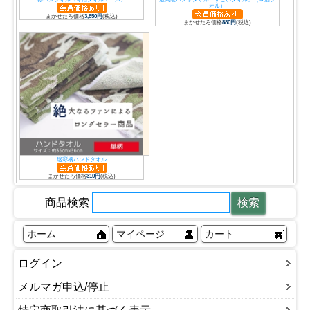
オル）
まかせたろ価格
3,850円
(税込)
まかせたろ価格
880円
(税込)
迷彩柄ハンドタオル
まかせたろ価格
310円
(税込)
商品検索
ホーム
マイページ
カート
ログイン
メルマガ申込/停止