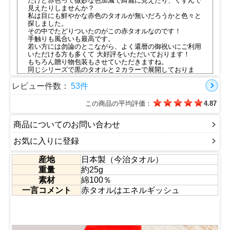
だけど赤色って微妙な色加減で綺麗に見えたり、くすんで
見えたりしませんか？
私は目にも鮮やかな赤色のタオルが無いだろうかと色々と
探しました。
その中でたどりついたのがこの赤タオルなのです！
手触りも風合いも最高です。
若い方には勿論のとこながら、よく還暦の御祝いにご利用
いただける方も多くて 大好評をいただいております！
もちろん贈り物包装もさせていただきますね。
同じシリーズで黒のタオルと２カラーで展開しておりま
す。
届いたその手でまず、感触の違いが分かっていただけると
レビュー件数：
53件
思います
●フェイスタオル・バスタオル・スポーツタオル・マフラ
この商品の平均評価：
4.87
ータオルサイズも取り揃えています。
■認定番号：第2019-1382号
■今治タオルの特徴動画は
こちら
商品についてのお問い合わせ
●刺繍加工も行います
専用ページは
こちら
お気に入りに登録
産地
日本製（今治タオル）
重量
約25g
素材
綿100％
一言コメント
赤タオルはエネルギッシュ