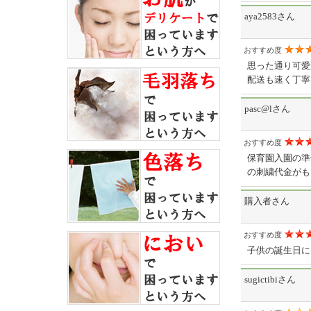
aya2583さん
おすすめ度
思った通り可愛
配送も速く丁寧
pasc@lさん
おすすめ度
保育園入園の準
の刺繍代金がも
購入者さん
おすすめ度
子供の誕生日に
sugictibiさん