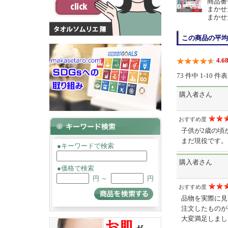
商品番号 
まかせ
まかせ
この商品の平均
4.6
73 件中 1-10 
購入者さん
おすすめ度
子供が2歳の頃
まだ現役です。
●キーワードで検索
購入者さん
●価格で検索
円 ～
円
おすすめ度
品物を実際に見
注文したものが
大変満足しまし