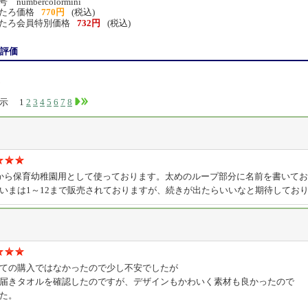
numbercolormini
たろ価格
770円
(税込)
たろ会員特別価格
732円
(税込)
評価
8
件表示
1
2
3
4
5
6
7
8
から保育幼稚園用として使っております。太めのループ部分に名前を書いてお
いまは1～12まで販売されておりますが、続きが出たらいいなと期待してお
ての購入ではなかったので少し不安でしたが
届きタオルを確認したのですが、デザインもかわいく素材も良かったので
た。