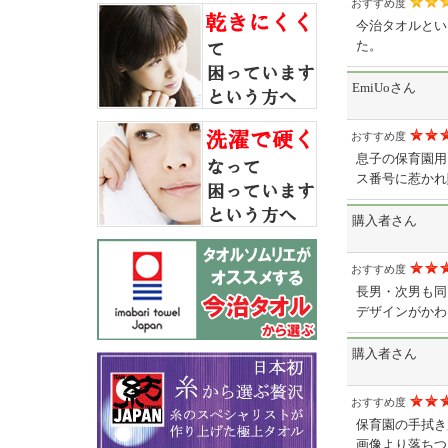
おすすめ度
今治タオルとい
た。
EmiUoさん
おすすめ度
息子の保育園用
ス番号に惹かれ
購入者さん
おすすめ度
長男・次男も同
デザインがかわ
購入者さん
おすすめ度
保育園の手拭き
画像より落ちつ