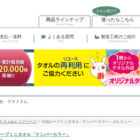
タオル選びで
商品ラインナップ
迷ったらこちら
Towel Lineup
Sommerlier Pick-Up
支払・送料
よくある質問
製造工程のご紹介
How To Pay
FAQ
Making Process
せ ゲストさん
ろ.comトップページ
> 今治ループミニタオル「ナンバーカラー」のレビュー
ループミニタオル「ナンバーカラー」