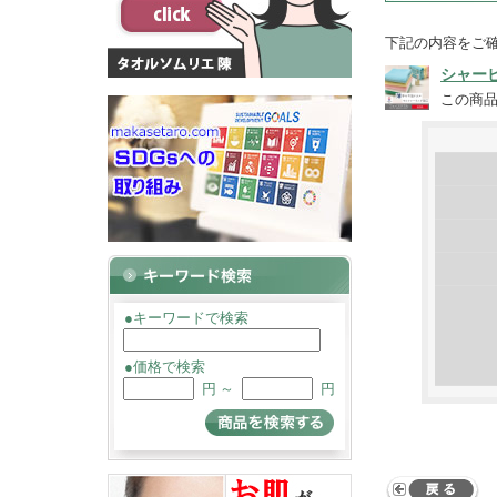
下記の内容をご
シャー
この商
●キーワードで検索
●価格で検索
円 ～
円