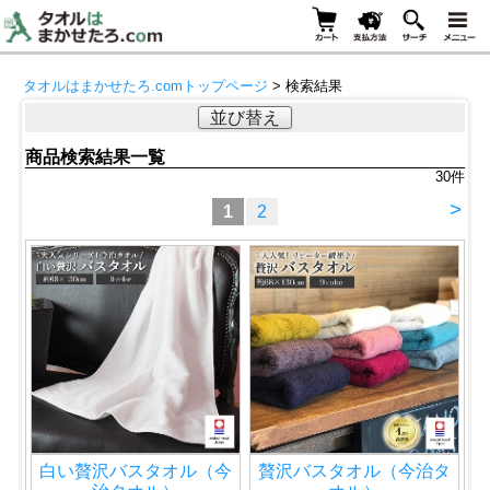
タオルはまかせたろ.comトップページ
> 検索結果
並び替え
商品検索結果一覧
30
件
>
1
2
白い贅沢バスタオル（今
贅沢バスタオル（今治タ