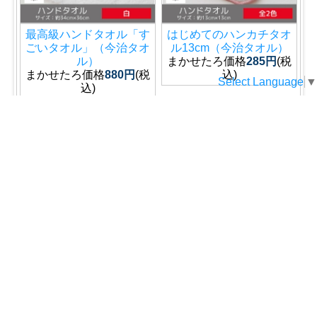
最高級ハンドタオル「す
はじめてのハンカチタオ
ごいタオル」（今治タオ
ル13cm（今治タオル）
ル）
まかせたろ価格
285円
(税
まかせたろ価格
880円
(税
込)
Select Language
▼
込)
>
1
2
商品検索
ホーム
マイページ
カート
ログイン
メルマガ申込/停止
特定商取引法に基づく表示
送料とお支払い方法について
個人情報の取扱いについて