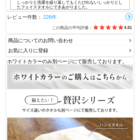
しっかりと洗濯を繰り返してもくたびれないしっかりとし
たフェイスタオルにできあがりました。
快適なライフシーンを考慮して優しい色合いで完成した今
治タオル。
レビュー件数：
226件
今治タオルブランドの商品認定マークのタオルには５秒ル
ールとういうのがあり、吸収性が高い商品にしか認定され
この商品の平均評価：
4.81
ません。
あ。これ使ってよかったな・・・。 そう思ってもらえる
タオルであればうれしいです。
商品についてのお問い合わせ
充実のカラー色をお楽しみください。
●ハンドタオルとバスタオルサイズも取り揃えています。
お気に入りに登録
■認定番号：第2019-1382号
■今治タオルの特徴動画は
こちら
ホワイトカラーのみ別ページにて販売しております。