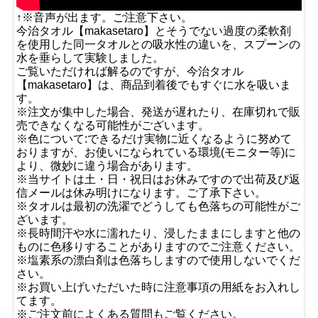
↑※音声が出ます。ご注意下さい。
今治タオル【makasetaro】とそうでない過度の柔軟剤
を使用した同一タオルとの吸水性の違いを、スプーンの
水を垂らして実験しました。
ご覧いただければ解るのですが、今治タオル
【makasetaro】は、商品到着後でもすぐに水を吸いま
す。
※注文が集中した場合、発送が遅れたり、在庫切れで販
売できなくなる可能性がございます。
※色について:できるだけ実物に近くなるように努めて
おりますが、お使いになられている環境(モニター等)に
より、微妙に違う場合があります。
※当サイトは土・日・祝日はお休みですので出荷及び返
信メールは休み明けになります。ご了承下さい。
※タオルは最初の洗濯でどうしても色落ちの可能性がご
ざいます。
※長時間汗や水に濡れたり、浸したままにしますと他の
ものに色移りすることがありますのでご注意ください。
※塩素系の漂白剤は色落ちしますので使用しないでくだ
さい。
※お買い上げいただいた時に注意事項の用紙をお入れし
てます。
※ご注文前によくある質問もご覧ください。