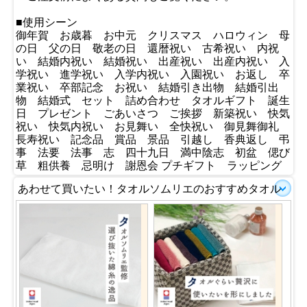
■使用シーン
御年賀 お歳暮 お中元 クリスマス ハロウィン 母
の日 父の日 敬老の日 還暦祝い 古希祝い 内祝
い 結婚内祝い 結婚祝い 出産祝い 出産内祝い 入
学祝い 進学祝い 入学内祝い 入園祝い お返し 卒
業祝い 卒部記念 お祝い 結婚引き出物 結婚引出
物 結婚式 セット 詰め合わせ タオルギフト 誕生
日 プレゼント ごあいさつ ご挨拶 新築祝い 快気
祝い 快気内祝い お見舞い 全快祝い 御見舞御礼
長寿祝い 記念品 賞品 景品 引越し 香典返し 弔
事 法要 法事 志 四十九日 満中陰志 初盆 偲び
草 粗供養 忌明け 謝恩会 プチギフト ラッピング
あわせて買いたい！タオルソムリエのおすすめタオル