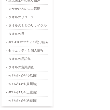
環境保全への取り組み
まかせたろのエコ活動
タオルのリユース
タオルのミミのリサイクル
タオルの日
ﾀｵﾙはまかせたろの取り組み
セキュリティと個人情報
タオルの用語集
タオルの意識調査
ﾀｵﾙｿﾑﾘｴｺﾗﾑ(今治編)
ﾀｵﾙｿﾑﾘｴｺﾗﾑ(泉州編)
ﾀｵﾙｿﾑﾘｴｺﾗﾑ(三重編)
ﾀｵﾙｿﾑﾘｴｺﾗﾑ(紡績編)