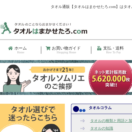
タオル通販【タオルはまかせたろ.com】は
ホーム
お買い物ガイド
支払・送料
Home
Shopping Home
How To Pay
タオルコラム
タオルの種類と用語と
タオルの知識