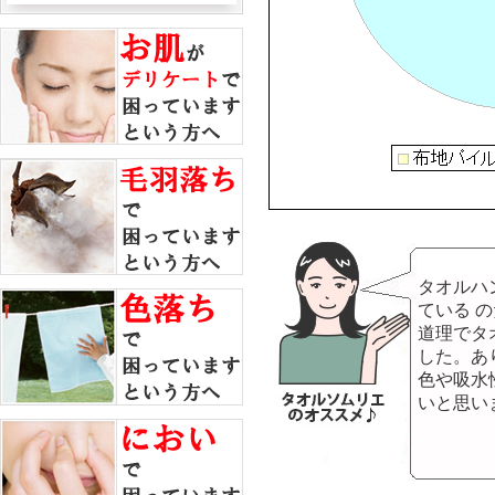
タオルハ
ている 
道理でタ
した。あ
色や吸水
いと思い