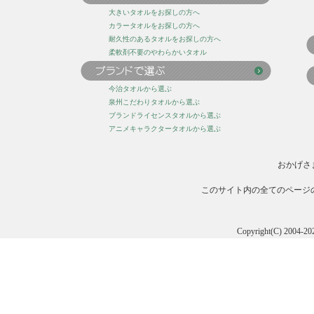
大きいタオルをお探しの方へ
カラータオルをお探しの方へ
耐久性のあるタオルをお探しの方へ
柔軟剤不要のやわらかいタオル
今治タオルから選ぶ
泉州こだわりタオルから選ぶ
ブランドライセンスタオルから選ぶ
アニメキャラクタータオルから選ぶ
おかげさ
このサイト内の全てのページ
Copyright(C) 20