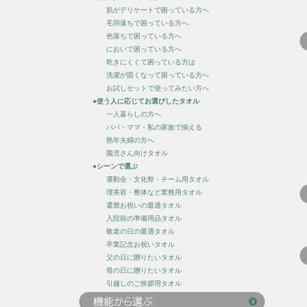
肌がデリケートで困っている方へ
毛羽落ちで困っている方へ
色落ちで困っている方へ
においで困っている方へ
乾きにくくて困っている方は
洗濯が固くなって困っている方へ
お試しセットで使ってみたい方へ
●使う人に応じてお選びしたタオル
一人暮らしの方へ
パパ・ママ・私の家族で揃える
熟年夫婦の方へ
園児さん向けタオル
●シーンで選ぶ
運動会・文化祭・チーム用タオル
理美容・整体など業務用タオル
還暦お祝いの最適タオル
入院前の準備用品タオル
敬老の日の最適タオル
卒業記念お祝いタオル
父の日に贈りたいタオル
母の日に贈りたいタオル
引越しのご挨拶用タオル