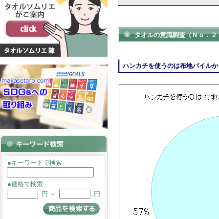
タオルの意識調査（Ｎｏ．２
ハンカチを使うのは布地パイルか
●キーワードで検索
●価格で検索
円 ～
円