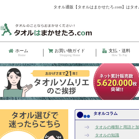
タオル通販【タオルはまかせたろ.com】は
ホーム
お買い物ガイド
支払・送料
Home
Shopping Home
How To Pay
タオルコラム
タオルの種類と用語と
タオルの知識