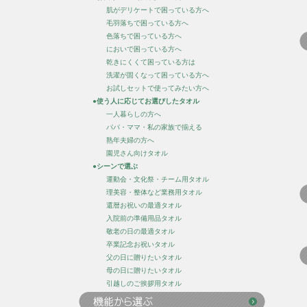
肌がデリケートで困っている方へ
毛羽落ちで困っている方へ
色落ちで困っている方へ
においで困っている方へ
乾きにくくて困っている方は
洗濯が固くなって困っている方へ
お試しセットで使ってみたい方へ
●使う人に応じてお選びしたタオル
一人暮らしの方へ
パパ・ママ・私の家族で揃える
熟年夫婦の方へ
園児さん向けタオル
●シーンで選ぶ
運動会・文化祭・チーム用タオル
理美容・整体など業務用タオル
還暦お祝いの最適タオル
入院前の準備用品タオル
敬老の日の最適タオル
卒業記念お祝いタオル
父の日に贈りたいタオル
母の日に贈りたいタオル
引越しのご挨拶用タオル