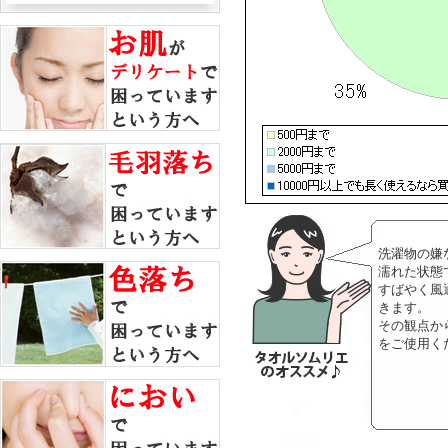
洗濯物の嫌
濡れた状態
すばやく風
きます。
その観点か
をご使用く