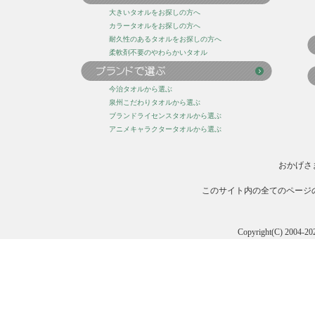
大きいタオルをお探しの方へ
カラータオルをお探しの方へ
耐久性のあるタオルをお探しの方へ
柔軟剤不要のやわらかいタオル
今治タオルから選ぶ
泉州こだわりタオルから選ぶ
ブランドライセンスタオルから選ぶ
アニメキャラクタータオルから選ぶ
おかげさ
このサイト内の全てのページ
Copyright(C) 20