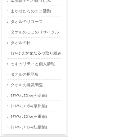
環境保全への取り組み
まかせたろのエコ活動
タオルのリユース
タオルのミミのリサイクル
タオルの日
ﾀｵﾙはまかせたろの取り組み
セキュリティと個人情報
タオルの用語集
タオルの意識調査
ﾀｵﾙｿﾑﾘｴｺﾗﾑ(今治編)
ﾀｵﾙｿﾑﾘｴｺﾗﾑ(泉州編)
ﾀｵﾙｿﾑﾘｴｺﾗﾑ(三重編)
ﾀｵﾙｿﾑﾘｴｺﾗﾑ(紡績編)