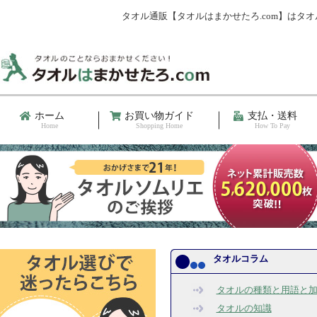
タオル通販【タオルはまかせたろ.com】は
ホーム
お買い物ガイド
支払・送料
Home
Shopping Home
How To Pay
タオルコラム
タオルの種類と用語と
タオルの知識