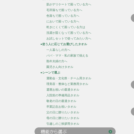
肌がデリケートで困っている方へ
毛羽落ちで困っている方へ
色落ちで困っている方へ
においで困っている方へ
乾きにくくて困っている方は
洗濯が固くなって困っている方へ
お試しセットで使ってみたい方へ
●使う人に応じてお選びしたタオル
一人暮らしの方へ
パパ・ママ・私の家族で揃える
熟年夫婦の方へ
園児さん向けタオル
●シーンで選ぶ
運動会・文化祭・チーム用タオル
理美容・整体など業務用タオル
還暦お祝いの最適タオル
入院前の準備用品タオル
敬老の日の最適タオル
卒業記念お祝いタオル
父の日に贈りたいタオル
母の日に贈りたいタオル
引越しのご挨拶用タオル