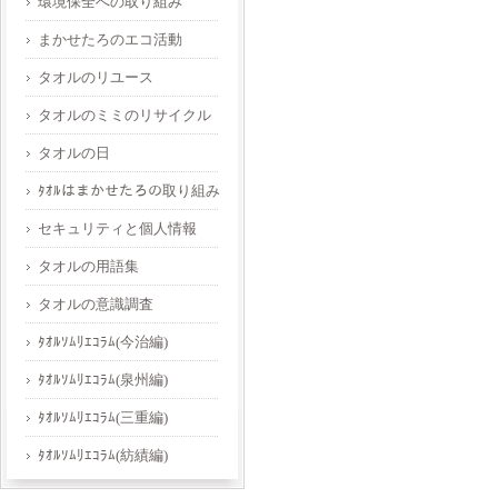
環境保全への取り組み
まかせたろのエコ活動
タオルのリユース
タオルのミミのリサイクル
タオルの日
ﾀｵﾙはまかせたろの取り組み
セキュリティと個人情報
タオルの用語集
タオルの意識調査
ﾀｵﾙｿﾑﾘｴｺﾗﾑ(今治編)
ﾀｵﾙｿﾑﾘｴｺﾗﾑ(泉州編)
ﾀｵﾙｿﾑﾘｴｺﾗﾑ(三重編)
ﾀｵﾙｿﾑﾘｴｺﾗﾑ(紡績編)