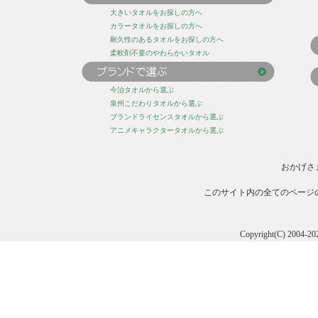
大きいタオルをお探しの方へ
カラータオルをお探しの方へ
耐久性のあるタオルをお探しの方へ
柔軟剤不要のやわらかいタオル
今治タオルから選ぶ
泉州こだわりタオルから選ぶ
ブランドライセンスタオルから選ぶ
アニメキャラクタータオルから選ぶ
おかげさ
このサイト内の全てのページ
Copyright(C) 20