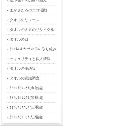
環境保全への取り組み
まかせたろのエコ活動
タオルのリユース
タオルのミミのリサイクル
タオルの日
ﾀｵﾙはまかせたろの取り組み
セキュリティと個人情報
タオルの用語集
タオルの意識調査
ﾀｵﾙｿﾑﾘｴｺﾗﾑ(今治編)
ﾀｵﾙｿﾑﾘｴｺﾗﾑ(泉州編)
ﾀｵﾙｿﾑﾘｴｺﾗﾑ(三重編)
ﾀｵﾙｿﾑﾘｴｺﾗﾑ(紡績編)