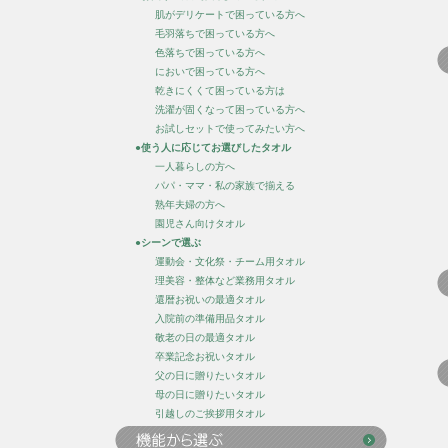
肌がデリケートで困っている方へ
毛羽落ちで困っている方へ
色落ちで困っている方へ
においで困っている方へ
乾きにくくて困っている方は
洗濯が固くなって困っている方へ
お試しセットで使ってみたい方へ
●使う人に応じてお選びしたタオル
一人暮らしの方へ
パパ・ママ・私の家族で揃える
熟年夫婦の方へ
園児さん向けタオル
●シーンで選ぶ
運動会・文化祭・チーム用タオル
理美容・整体など業務用タオル
還暦お祝いの最適タオル
入院前の準備用品タオル
敬老の日の最適タオル
卒業記念お祝いタオル
父の日に贈りたいタオル
母の日に贈りたいタオル
引越しのご挨拶用タオル