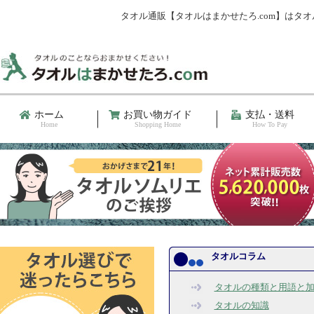
タオル通販【タオルはまかせたろ.com】は
ホーム
お買い物ガイド
支払・送料
Home
Shopping Home
How To Pay
タオルコラム
タオルの種類と用語と
タオルの知識