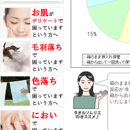
箱のまま
反応が 
箱から出
いたしま