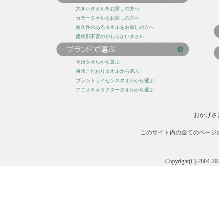
大きいタオルをお探しの方へ
カラータオルをお探しの方へ
耐久性のあるタオルをお探しの方へ
柔軟剤不要のやわらかいタオル
今治タオルから選ぶ
泉州こだわりタオルから選ぶ
ブランドライセンスタオルから選ぶ
アニメキャラクタータオルから選ぶ
おかげさ
このサイト内の全てのページ
Copyright(C) 20