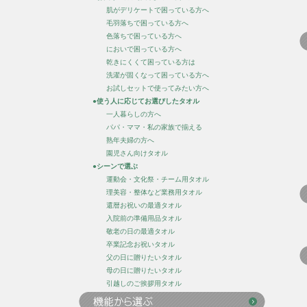
肌がデリケートで困っている方へ
毛羽落ちで困っている方へ
色落ちで困っている方へ
においで困っている方へ
乾きにくくて困っている方は
洗濯が固くなって困っている方へ
お試しセットで使ってみたい方へ
●使う人に応じてお選びしたタオル
一人暮らしの方へ
パパ・ママ・私の家族で揃える
熟年夫婦の方へ
園児さん向けタオル
●シーンで選ぶ
運動会・文化祭・チーム用タオル
理美容・整体など業務用タオル
還暦お祝いの最適タオル
入院前の準備用品タオル
敬老の日の最適タオル
卒業記念お祝いタオル
父の日に贈りたいタオル
母の日に贈りたいタオル
引越しのご挨拶用タオル