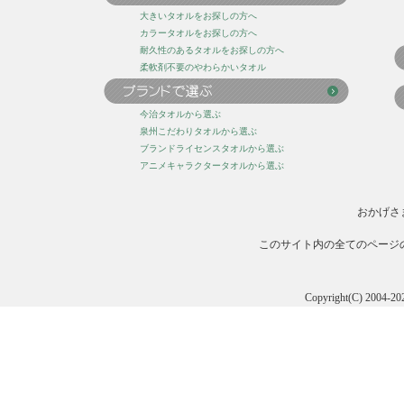
大きいタオルをお探しの方へ
カラータオルをお探しの方へ
耐久性のあるタオルをお探しの方へ
柔軟剤不要のやわらかいタオル
今治タオルから選ぶ
泉州こだわりタオルから選ぶ
ブランドライセンスタオルから選ぶ
アニメキャラクタータオルから選ぶ
おかげさ
このサイト内の全てのページ
Copyright(C) 20