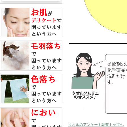
柔軟剤の
化学薬品
洗剤だけ
す。
タオルのアンケート調査トップへ