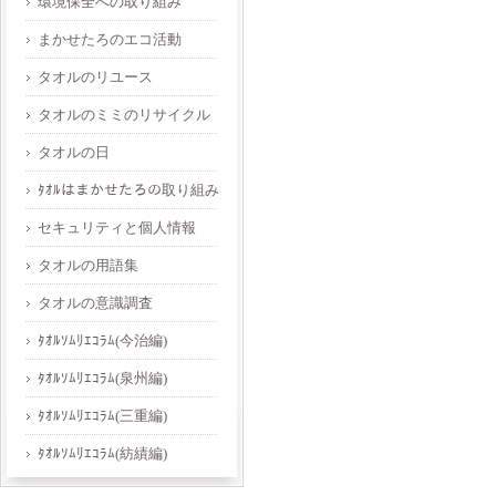
環境保全への取り組み
まかせたろのエコ活動
タオルのリユース
タオルのミミのリサイクル
タオルの日
ﾀｵﾙはまかせたろの取り組み
セキュリティと個人情報
タオルの用語集
タオルの意識調査
ﾀｵﾙｿﾑﾘｴｺﾗﾑ(今治編)
ﾀｵﾙｿﾑﾘｴｺﾗﾑ(泉州編)
ﾀｵﾙｿﾑﾘｴｺﾗﾑ(三重編)
ﾀｵﾙｿﾑﾘｴｺﾗﾑ(紡績編)