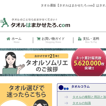
タオル通販【タオルはまかせたろ.com】は
ホーム
お買い物ガイド
支払・送料
Home
Shopping Home
How To Pay
タオルコラム
タオルの種類と用語と
タオルの知識