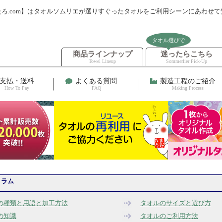
ろ.com】はタオルソムリエが選りすぐったタオルをご利用シーンにあわせ
タオル選びで
商品ラインナップ
迷ったらこちら
Towel Lineup
Sommerlier Pick-Up
支払・送料
よくある質問
製造工程のご紹介
How To Pay
FAQ
Making Process
コラム
の種類と用語と加工方法
タオルのサイズと選び方
の知識
タオルのご利用方法