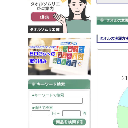
タオルの意
タオルの洗濯方
●キーワードで検索
●価格で検索
円 ～
円