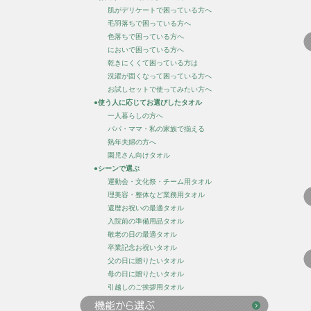
肌がデリケートで困っている方へ
毛羽落ちで困っている方へ
色落ちで困っている方へ
においで困っている方へ
乾きにくくて困っている方は
洗濯が固くなって困っている方へ
お試しセットで使ってみたい方へ
●使う人に応じてお選びしたタオル
一人暮らしの方へ
パパ・ママ・私の家族で揃える
熟年夫婦の方へ
園児さん向けタオル
●シーンで選ぶ
運動会・文化祭・チーム用タオル
理美容・整体など業務用タオル
還暦お祝いの最適タオル
入院前の準備用品タオル
敬老の日の最適タオル
卒業記念お祝いタオル
父の日に贈りたいタオル
母の日に贈りたいタオル
引越しのご挨拶用タオル