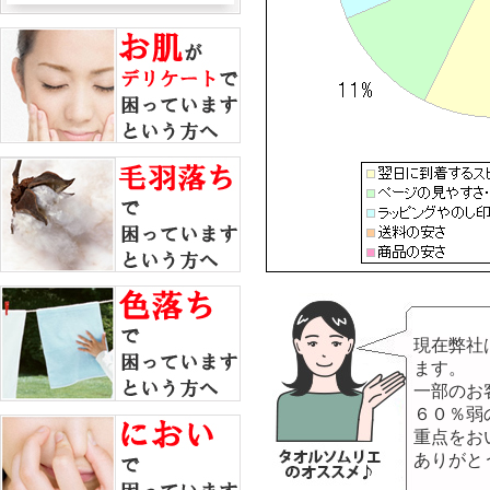
現在弊社
ます。
一部のお
６０％弱
重点をお
ありがと