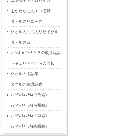
環境保全への取り組み
まかせたろのエコ活動
タオルのリユース
タオルのミミのリサイクル
タオルの日
ﾀｵﾙはまかせたろの取り組み
セキュリティと個人情報
タオルの用語集
タオルの意識調査
ﾀｵﾙｿﾑﾘｴｺﾗﾑ(今治編)
ﾀｵﾙｿﾑﾘｴｺﾗﾑ(泉州編)
ﾀｵﾙｿﾑﾘｴｺﾗﾑ(三重編)
ﾀｵﾙｿﾑﾘｴｺﾗﾑ(紡績編)